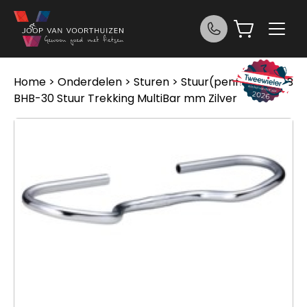
Ga naar de inhoud
Home
>
Onderdelen
>
Sturen
>
Stuur(pennen)
> BBB
BHB-30 Stuur Trekking MultiBar mm Zilver