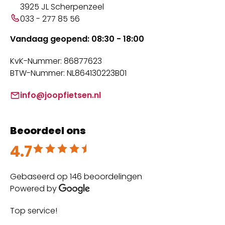
3925 JL Scherpenzeel
033 - 277 85 56
Vandaag geopend: 08:30 - 18:00
KvK-Nummer: 86877623
BTW-Nummer: NL864130223B01
info@joopfietsen.nl
Beoordeel ons
4.7
Beoordeeld met 4.7 uit 5
Gebaseerd op 146 beoordelingen
Powered by
Top service!
Th
wi