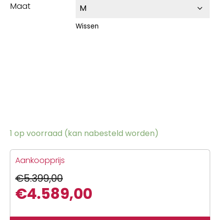
Maat
Wissen
1 op voorraad (kan nabesteld worden)
Aankoopprijs
€
5.399,00
€
4.589,00
Oorspronkelijke
Huidige
prijs
prijs