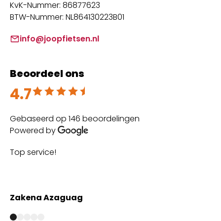
KvK-Nummer: 86877623
BTW-Nummer: NL864130223B01
info@joopfietsen.nl
Beoordeel ons
4.7
Beoordeeld met 4.7 uit 5
Gebaseerd op 146 beoordelingen
Powered by
Top service!
Th
wi
Zakena Azaguag
A