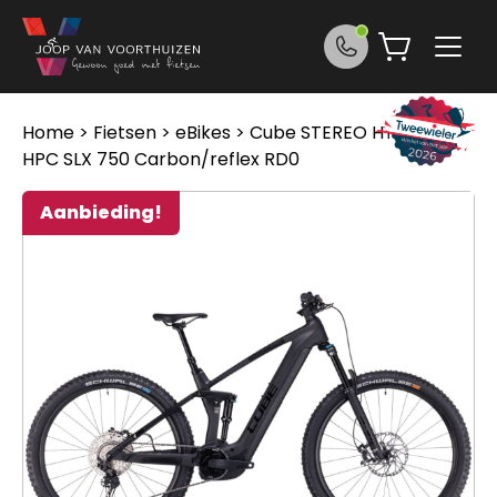
Ga naar de inhoud
Home
>
Fietsen
>
eBikes
> Cube STEREO HYBRID 140
HPC SLX 750 Carbon/reflex RD0
Aanbieding!