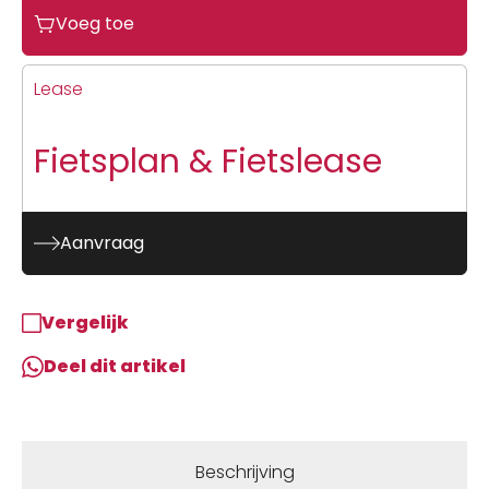
Voeg toe
was:
is:
€5.399,00.
€4.589,00.
Lease
Fietsplan & Fietslease
Aanvraag
Vergelijk
Deel dit artikel
Beschrijving