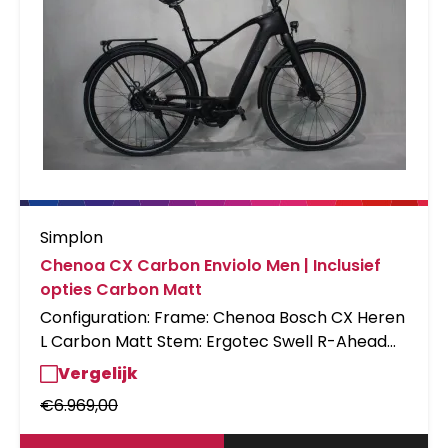
Simplon
Chenoa CX Carbon Enviolo Men | Inclusief
opties Carbon Matt
Configuration: Frame: Chenoa Bosch CX Heren
L Carbon Matt Stem: Ergotec Swell R-Ahead
Vorbau Fork: Rock Shox PARAGON Gold Disc
Vergelijk
1.5", 65mm Spacers: 40mm Spacer Stemcover
€
6.969,00
Acros Shiftcomponents: Env.
HD;Mechanisch;Riemen;CHP-BES3 Brakes: