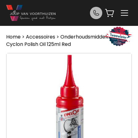
Ga naar de inhoud
Home
>
Accessoires
>
Onderhoudsmiddelen
>
Cyclon Polish Oil 125ml Red