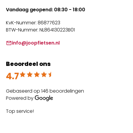
Vandaag geopend: 08:30 - 18:00
KvK-Nummer: 86877623
BTW-Nummer: NL864130223B01
info@joopfietsen.nl
Beoordeel ons
4.7
Beoordeeld met 4.7 uit 5
Gebaseerd op 146 beoordelingen
Powered by
Top service!
Th
wi