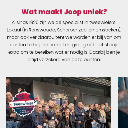
ketting zonder vuil aan te trekken. Het is
schoon en makkelijk te gebruiken!
Wat maakt Joop uniek?
Al sinds 1926 zijn we dé specialist in tweewielers.
Lokaal (in Renswoude, Scherpenzeel en omstreken),
maar ook ver daarbuiten! We worden er blij van om
klanten te helpen en zetten graag nét dat stapje
extra om te bereiken wat er nodig is. Daarbij ben je
altijd verzekerd van deze punten: