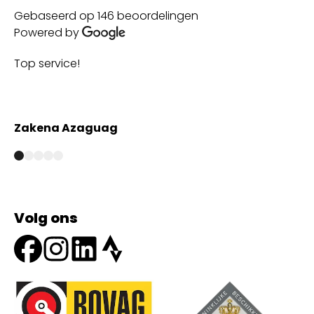
Gebaseerd op 146 beoordelingen
Powered by
Top service!
Th
wi
Zakena Azaguag
A
Volg ons
Onze partners