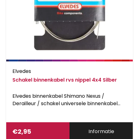
Elvedes
Schakel binnenkabel rvs nippel 4x4 Silber
Elvedes binnenkabel Shimano Nexus /
Derailleur / schakel universele binnenkabel
dikte 1,1mm (nippel 4x4mm) Shimano RVS 2,25
meter ook passend voor Campagnolo
6472RVS
€
2,95
Informatie