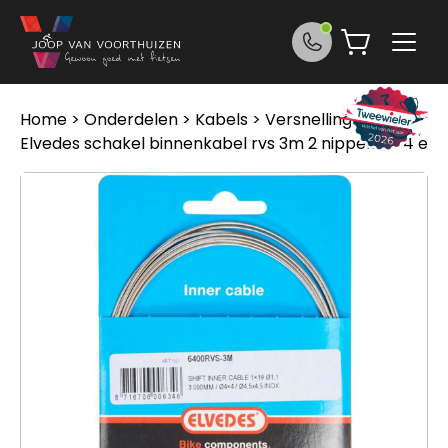
Ga naar de inhoud
Home
>
Onderdelen
>
Kabels
>
Versnellingskabels
>
Elvedes schakel binnenkabel rvs 3m 2 nippels 4×4 e