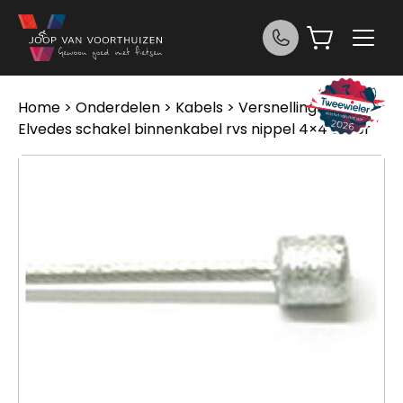
Ga naar de inhoud
Home
>
Onderdelen
>
Kabels
>
Versnellingskabels
>
Elvedes schakel binnenkabel rvs nippel 4×4 Silber