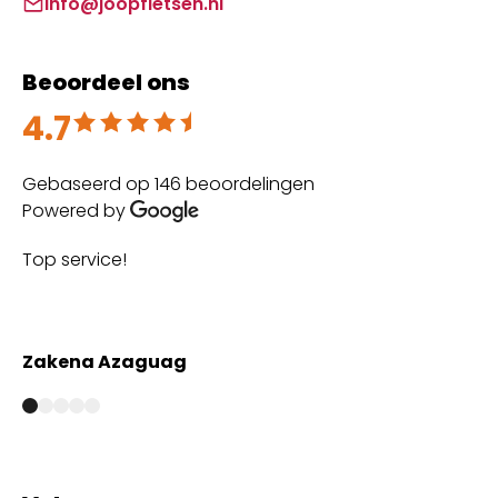
info@joopfietsen.nl
Beoordeel ons
4.7
Beoordeeld met 4.7 uit 5
Gebaseerd op 146 beoordelingen
Powered by
Top service!
Th
wi
Zakena Azaguag
A