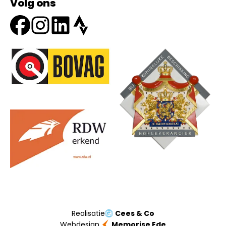
Volg ons
Onze partners
Realisatie
Cees & Co
Webdesign
Memorise Ede