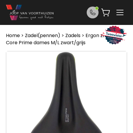
Ga naar de inhoud
Home
>
Zadel(pennen)
>
Zadels
> Ergon zadel ST
Core Prime dames M/L zwart/grijs