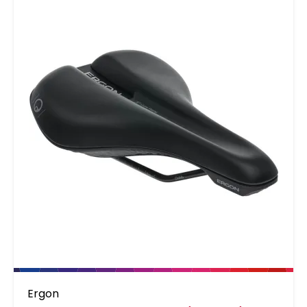
dankzij het zeer efficiente Cellasto-
dempingssysteem, dat is ontwikkeld en
geproduceerd in samenwerking met BASF in
Duitsland. Ideaal voor langeafstandsritten en
toertochten. Fietsers op toer- of stadsfietsen
dragen meestal geen speciale fietsbroek,
maar gewone kleding met ondergoed en
zitten over het algemeen op zadels die niet
luchtdoorlatend zijn. Bovendien zitten ze veel
in het zadel en veranderen ze nauwelijks van
houding. De warmte hoopt zich op met
duidelijk meer zitzweet als gevolg - duidelijk
meer dan bij wielrenners of mountainbikers,
ondanks dat zij zich lichamelijk veel meer
inspannen. Omdat het zadel het zweet niet op
kan nemen, wordt het zadeloppervlak vochtig.
Het open textiel van het ClimaVent-
membraan zorgt voor een permanente
Ergon
luchtlaag tussen het lichaam en het