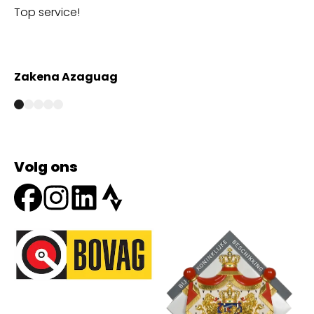
Top service!
Th
wi
Zakena Azaguag
A
Volg ons
Onze partners