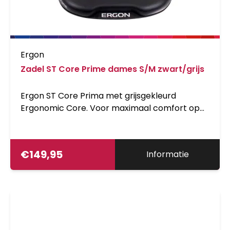
Ergon
Zadel ST Core Prime dames S/M zwart/grijs
Ergon ST Core Prima met grijsgekleurd
Ergonomic Core. Voor maximaal comfort op
lange afstanden. De ST Core ondersteunt de
natuurlijke bekkenbewegingen tijdens het
fietsen. Het anatomisch aangepaste
€
149,95
Informatie
zitgedeelte is geoptimaliseerd in uitgebreide
testen. In detail afgestemd op de behoeften
en vereisten van toer en e-bikers. Maat S/M:
9-12 cm. 44040007