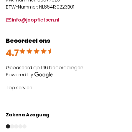
BTW-Nummer: NL864130223B01
info@joopfietsen.nl
Beoordeel ons
4.7
Beoordeeld met 4.7 uit 5
Gebaseerd op 146 beoordelingen
Powered by
Top service!
Th
wi
Zakena Azaguag
A