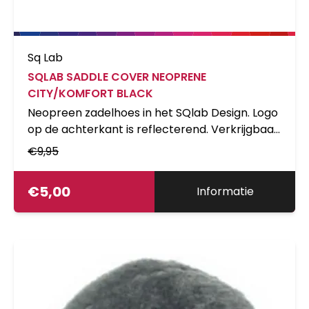
Sq Lab
SQLAB SADDLE COVER NEOPRENE
CITY/KOMFORT BLACK
Neopreen zadelhoes in het SQlab Design. Logo
op de achterkant is reflecterend. Verkrijgbaar
in drie verschillende maten (S=Race,
€
9,95
M=Trekking, L=City / Comfort).
€
5,00
Informatie