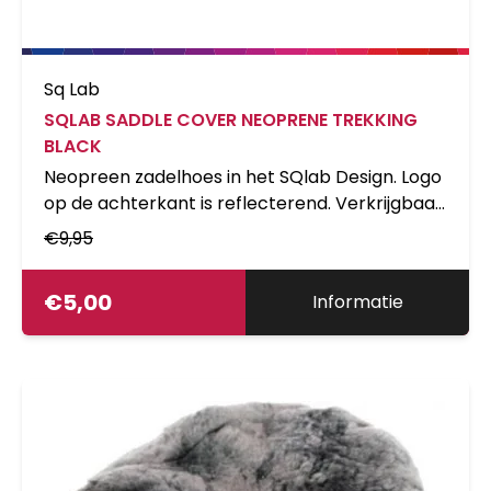
Sq Lab
SQLAB SADDLE COVER NEOPRENE TREKKING
BLACK
Neopreen zadelhoes in het SQlab Design. Logo
op de achterkant is reflecterend. Verkrijgbaar
in drie verschillende maten (S=Race,
€
9,95
M=Trekking, L=City / Comfort).
€
5,00
Informatie