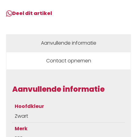
80
Zadelpenklem
Deel dit artikel
TheStrangler
mm
Zwart
aantal
Aanvullende informatie
Contact opnemen
Aanvullende informatie
Hoofdkleur
Zwart
Merk