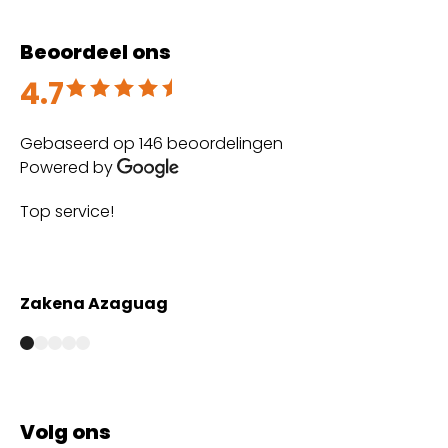
Beoordeel ons
4.7
Beoordeeld met 4.7 uit 5
Gebaseerd op 146 beoordelingen
Powered by
Top service!
Th
wi
Zakena Azaguag
A
Volg ons