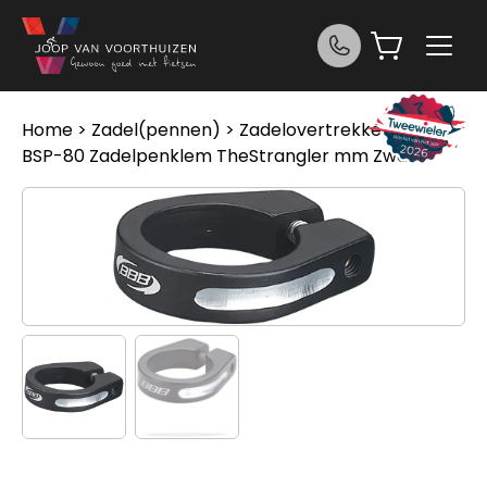
Ga naar de inhoud
Home
>
Zadel(pennen)
>
Zadelovertrekken
> BBB
BSP-80 Zadelpenklem TheStrangler mm Zwart