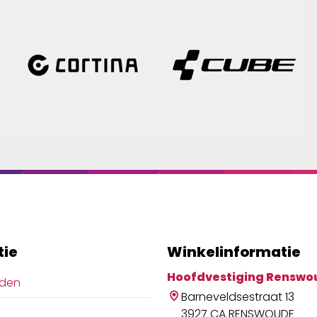
tie
Winkelinformatie
Hoofdvestiging Renswo
jden
Barneveldsestraat 13
3927 CA RENSWOUDE