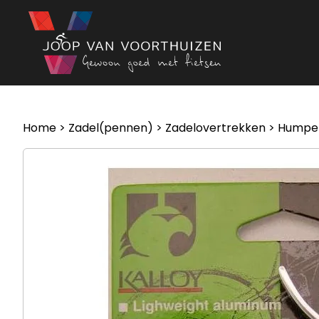
Ga naar de inhoud
Home
>
Zadel(pennen)
>
Zadelovertrekken
> Humper