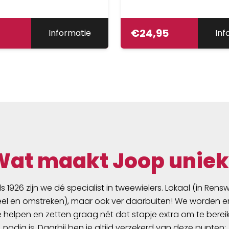
€
24,95
Informatie
Inf
Wat maakt Joop uniek
ds 1926 zijn we dé specialist in tweewielers. Lokaal (in Ren
l en omstreken), maar ook ver daarbuiten! We worden er
e helpen en zetten graag nét dat stapje extra om te berei
nodig is. Daarbij ben je altijd verzekerd van deze punten: