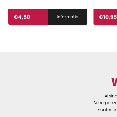
€
4,50
€
10,95
Informatie
Al sin
Scherpenzee
klanten t