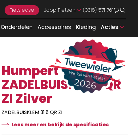
Fietslease
Joop Fietsen
(0318) 571 761
Onderdelen
Accessoires
Kleding
Acties
Humpert
ZADELBUISKLEM QR
ZI Zilver
ZADELBUISKLEM 31.8 QR ZI
Lees meer en bekijk de specificaties