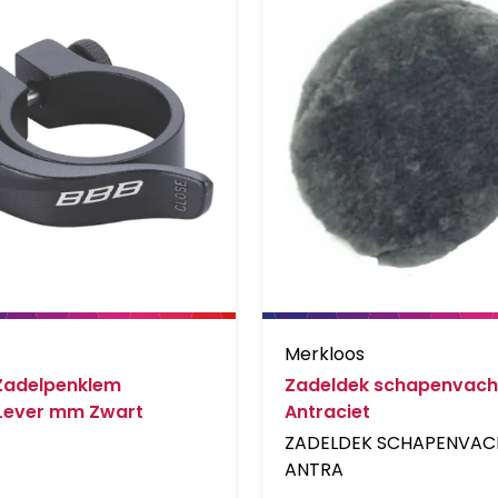
Merkloos
Zadelpenklem
Zadeldek schapenvach
ever mm Zwart
Antraciet
ZADELDEK SCHAPENVAC
ANTRA