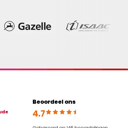
Beoordeel ons
4.7
Beoordeeld met 4.7 uit 5
ude
Gebaseerd op 146 beoordelingen