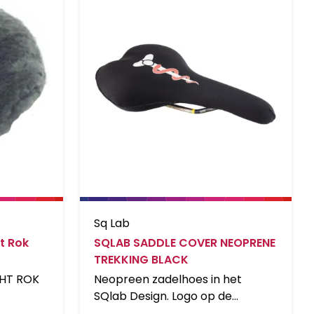
Sq Lab
t Rok
SQLAB SADDLE COVER NEOPRENE
TREKKING BLACK
HT ROK
Neopreen zadelhoes in het
SQlab Design. Logo op de
achterkant is reflecterend.