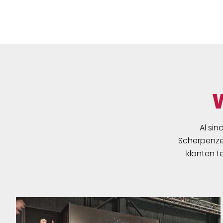
Al sin
Scherpenzee
klanten t