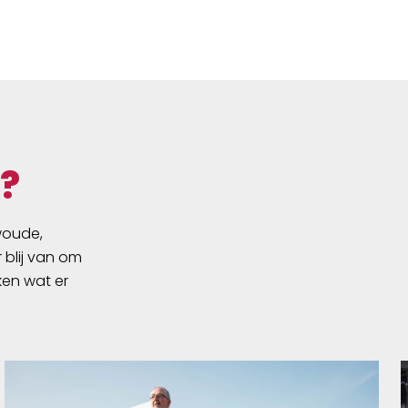
26 inch
?
swoude,
 blij van om
ken wat er