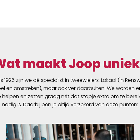
belastbaar tot 50 kg en
verkrijgbaar in twee
lengtematen: 275/300 : 
27,5cm en 28 inch 30cm
Wat maakt Joop uniek
ds 1926 zijn we dé specialist in tweewielers. Lokaal (in Ren
l en omstreken), maar ook ver daarbuiten! We worden er
e helpen en zetten graag nét dat stapje extra om te berei
nodig is. Daarbij ben je altijd verzekerd van deze punten: