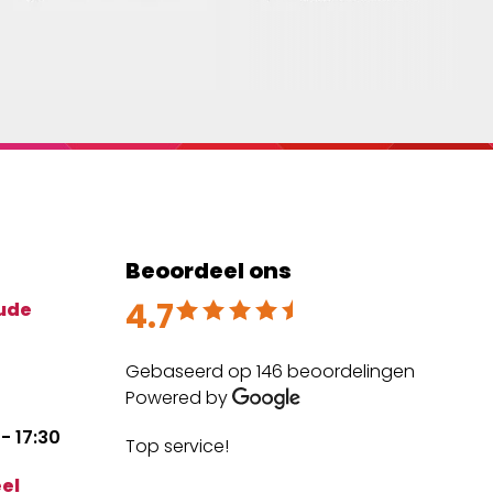
Beoordeel ons
4.7
Beoordeeld met 4.7 uit 5
ude
Gebaseerd op 146 beoordelingen
Powered by
- 17:30
Top service!
The
expe
el