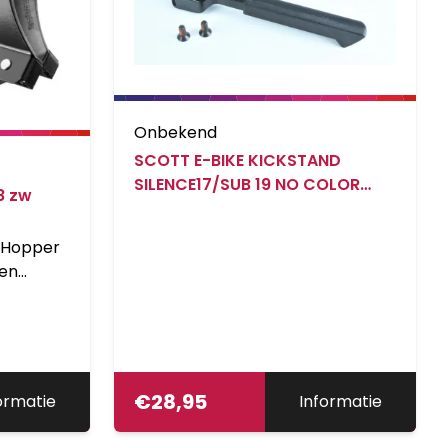
Onbekend
SCOTT E-BIKE KICKSTAND
SILENCE17/SUB 19 NO COLOR
8 zw
1SIZE
 Hopper
een
ard van
elfde
 als de
 om
€
28,95
ormatie
Informatie
tfietsen