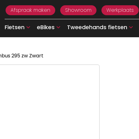
Afspraak maken
Showroom
Werkplaats
Fietsen
eBikes
Tweedehands fietsen
inbus 295 zw Zwart