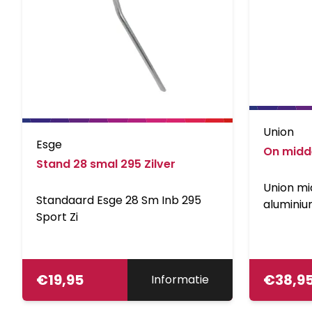
Union
Esge
On midd
Stand 28 smal 295 Zilver
Union mi
Standaard Esge 28 Sm Inb 295
aluminiu
Sport Zi
195mm (
€
19,95
€
38,9
Informatie