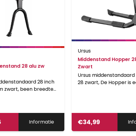
Ursus
Middenstand Hopper 2
enstand 28 alu zw
Zwart
Ursus middenstandaard
ddenstandaard 28 inch
28 zwart, De Hopper is 
m zwart, been breedte
dubbele midden-standa
Marwi)
100% staal. Hij heeft dez
gepatenteerde beweging
Jumbo en is ontworpen
perfect te passen op
5
€
34,99
Informatie
Inf
moederfietsen, transpor
en e-bikes. De Hopper is