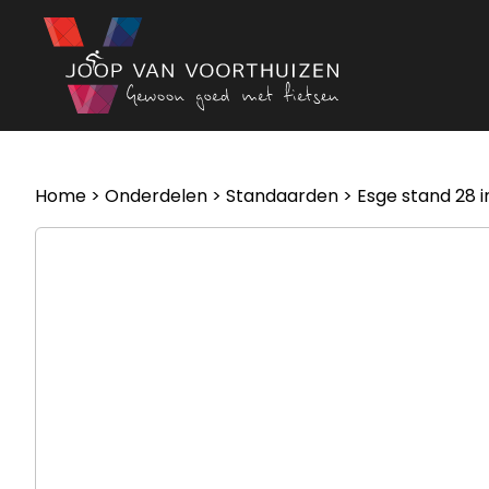
Ga naar de inhoud
Home
>
Onderdelen
>
Standaarden
> Esge stand 28 