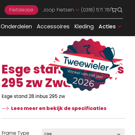
Fietslease
Joop Fietsen
(0318) 571 761
Onderdelen
Accessoires
Kleding
Acties
Esge stand 28 inbus
295 zw Zwart
Esge stand 28 inbus 295 zw
Lees meer en bekijk de specificaties
Frame Type