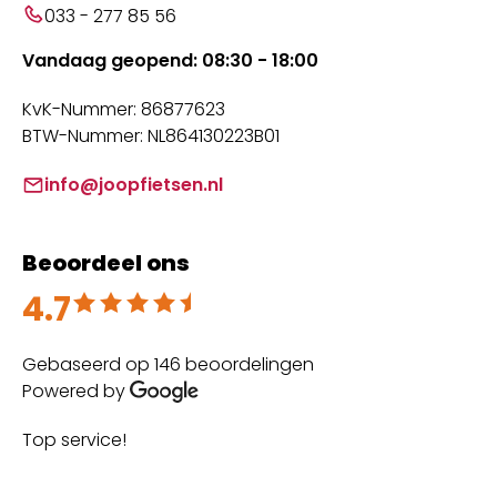
033 - 277 85 56
Vandaag geopend: 08:30 - 18:00
KvK-Nummer: 86877623
BTW-Nummer: NL864130223B01
info@joopfietsen.nl
Beoordeel ons
4.7
Beoordeeld met 4.7 uit 5
Gebaseerd op 146 beoordelingen
Powered by
Top service!
Th
wi