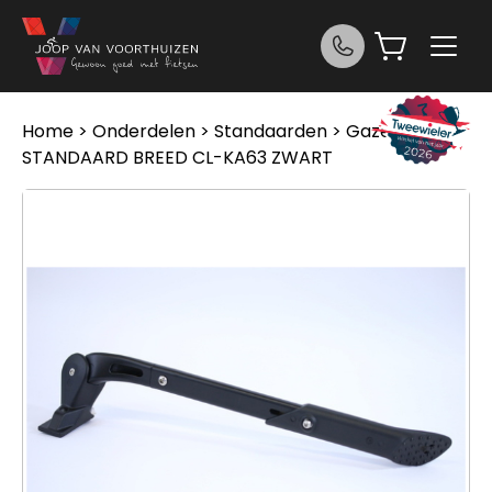
Ga naar de inhoud
Home
>
Onderdelen
>
Standaarden
> Gazelle
STANDAARD BREED CL-KA63 ZWART