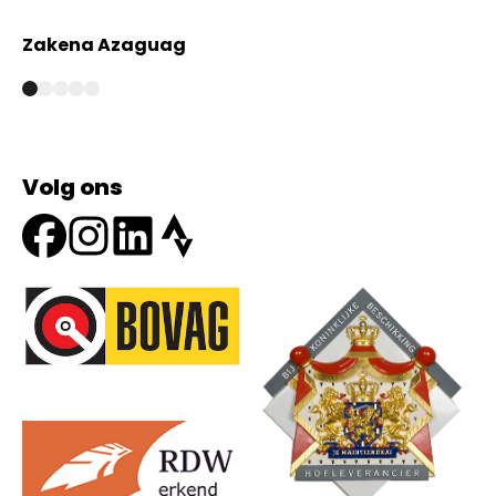
Zakena Azaguag
A
Volg ons
Onze partners