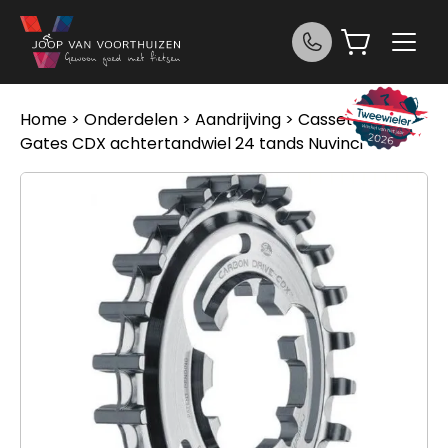
Ga naar de inhoud
Home
>
Onderdelen
>
Aandrijving
>
Cassettes
>
Gates CDX achtertandwiel 24 tands Nuvinci