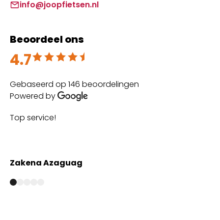
info@joopfietsen.nl
Beoordeel ons
4.7
Beoordeeld met 4.7 uit 5
Gebaseerd op 146 beoordelingen
Powered by
Top service!
Th
wi
Zakena Azaguag
A