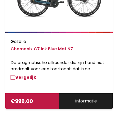
Gazelle
Chamonix C7 Ink Blue Mat N7
De pragmatische allrounder die zijn hand niet
omdraait voor een toertocht: dat is de
Chamonix C7! Met de sportieve looks en de
Vergelijk
opvallende kleur kun je zeker voor de dag
komen.
€
999,00
Informatie