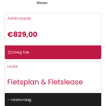
Wissen
Aankoopprijs
€
829,00
Gazelle
Voeg toe
Esprit
Between
Blue
Lease
Mat
N7
Fietsplan & Fietslease
aantal
Aanvraag