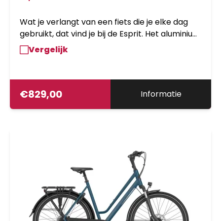
Wat je verlangt van een fiets die je elke dag
gebruikt, dat vind je bij de Esprit. Het aluminium
frame en de robuuste onderdelen kunnen
Vergelijk
tegen een stootje. De styling is lekker
eigentijds, met ge??ntegreerde koplamp,
weggewerkte kabels en hoge velgen.
Keuzeopties zijn genoeg!
€
829,00
Informatie