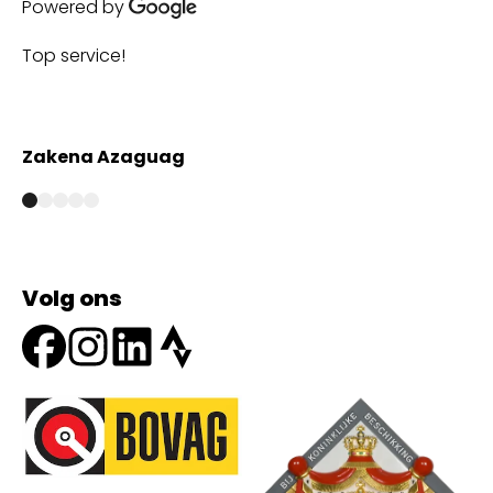
Powered by
Top service!
Th
wi
Zakena Azaguag
A
Volg ons
Onze partners