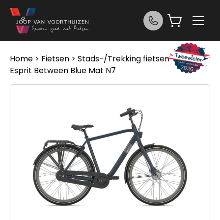
Ga naar de inhoud
Home
>
Fietsen
>
Stads-/Trekking fietsen
> Gazelle
Esprit Between Blue Mat N7