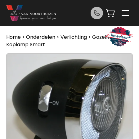
Ga naar de inhoud
Home
>
Onderdelen
>
Verlichting
> Gazelle
Koplamp Smart