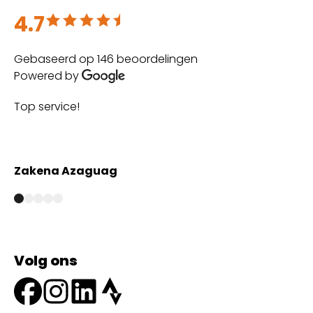
4.7
Beoordeeld met 4.7 uit 5
Gebaseerd op 146 beoordelingen
Powered by
Top service!
Th
wi
Zakena Azaguag
A
Volg ons