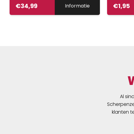
€
34,99
€
1,95
Informatie
Al sin
Scherpenzee
klanten t