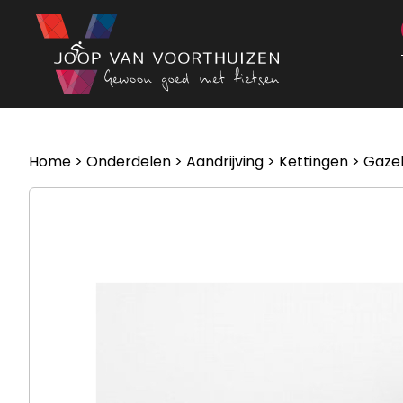
Ga naar de inhoud
Home
>
Onderdelen
>
Aandrijving
>
Kettingen
> Gazel