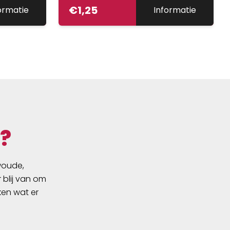
€
1,25
ormatie
Informatie
?
swoude,
 blij van om
ken wat er