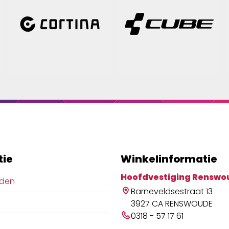
tie
Winkelinformatie
Hoofdvestiging Renswo
jden
Barneveldsestraat 13
3927 CA RENSWOUDE
0318 - 57 17 61