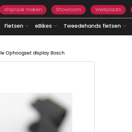
Afspraak maken
Showroom
Werkplaats
Fietsen
eBikes
Tweedehands fietsen
le Ophoogset display Bosch