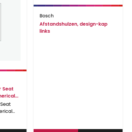
Bosch
Afstandshulzen, design-kap
links
r Seat
erical
Zwart
 Seat
rical