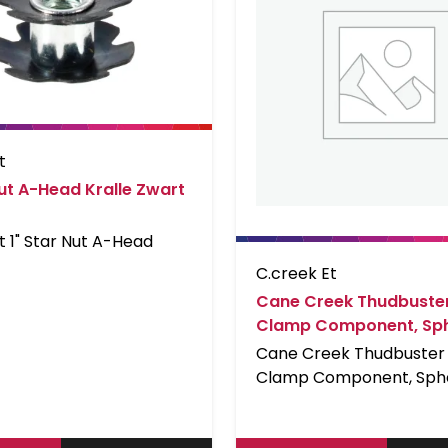
t
Nut A-Head Kralle Zwart
 1" Star Nut A-Head
C.creek Et
Cane Creek Thudbuste
Clamp Component, Sph
Washer, M5 LT + ST LT 
Cane Creek Thudbuster
Clamp Component, Sphe
Washer, M5 LT + ST LT