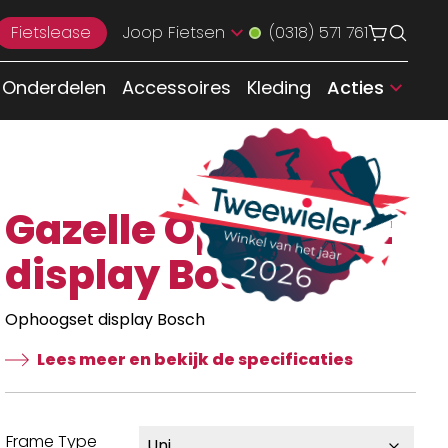
Fietslease
Joop Fietsen
(0318) 571 761
Onderdelen
Accessoires
Kleding
Acties
Gazelle Ophoogset
display Bosch
Ophoogset display Bosch
Lees meer en bekijk de specificaties
Frame Type