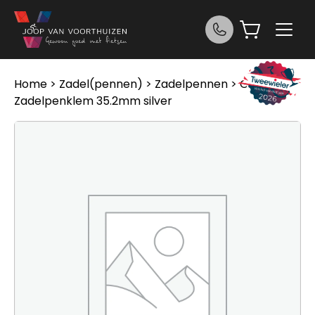
Ga naar de inhoud
Home
>
Zadel(pennen)
>
Zadelpennen
> Gazelle
Zadelpenklem 35.2mm silver