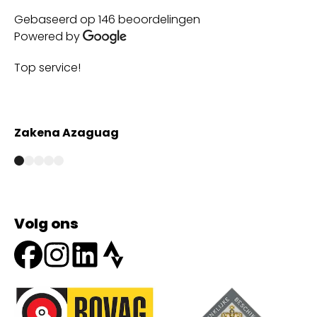
Gebaseerd op 146 beoordelingen
Powered by
Top service!
Th
wi
Zakena Azaguag
A
Volg ons
Onze partners