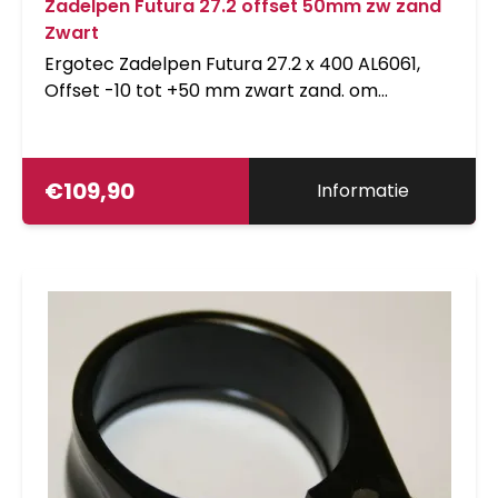
Zadelpen Futura 27.2 offset 50mm zw zand
Zwart
Ergotec Zadelpen Futura 27.2 x 400 AL6061,
Offset -10 tot +50 mm zwart zand. om
veiligheids redenen is het niet toegestaan de
pen met meer dan 100kg te belasten
€
109,90
Informatie