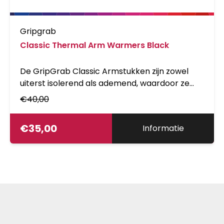
Gripgrab
Classic Thermal Arm Warmers Black
De GripGrab Classic Armstukken zijn zowel
uiterst isolerend als ademend, waardoor ze
ideaal zijn voor fietsen op koude winterdagen.
€
40,00
Met de voorgevormde constructie, zachte
naden en elastische grippers in de zoom zijn
€
35,00
Informatie
buitengewoon comfortabel zodat jede
kilometers kunt blijven wegtrappen.