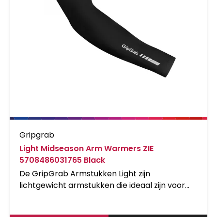
Gripgrab
Light Midseason Arm Warmers ZIE
5708486031765 Black
De GripGrab Armstukken Light zijn
lichtgewicht armstukken die ideaal zijn voor
koele lente- en zomerdagen. De superstretch,
licht isolerende stof neemt de kou weg, maar