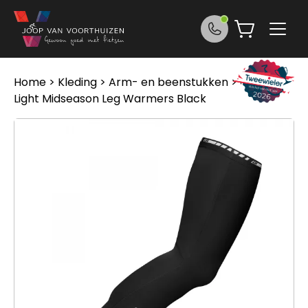
Ga naar de inhoud
Home
>
Kleding
>
Arm- en beenstukken
> Gripgrab
Light Midseason Leg Warmers Black