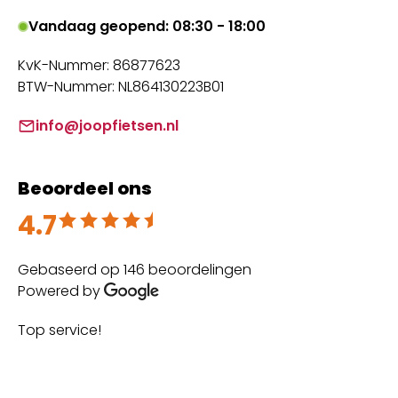
Vandaag geopend: 08:30 - 18:00
KvK-Nummer: 86877623
BTW-Nummer: NL864130223B01
info@joopfietsen.nl
Beoordeel ons
4.7
Beoordeeld met 4.7 uit 5
Gebaseerd op 146 beoordelingen
Powered by
Top service!
Th
wi