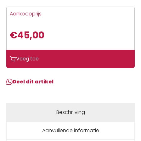
Aankoopprijs
€
45,00
Gripgrab
Voeg toe
Light
Midseason
Leg
Deel dit artikel
Warmers
Black
aantal
Beschrijving
Aanvullende informatie