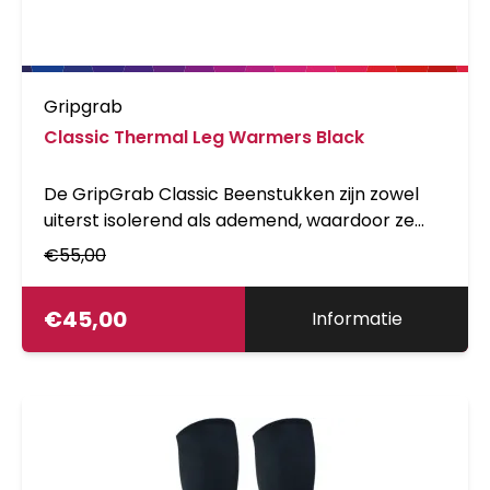
Gripgrab
Classic Thermal Leg Warmers Black
De GripGrab Classic Beenstukken zijn zowel
uiterst isolerend als ademend, waardoor ze
ideaal zijn voor fietsen op koude winterdagen.
€
55,00
Met de voorgevormde constructie, zachte
naden en elastische grippers in de zoom zijn ze
€
45,00
Informatie
buitengewoon comfortabel zodat je de
kilometers kunt blijven wegtrappen.