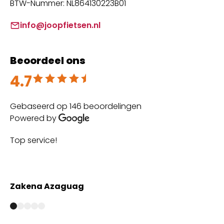
BTW-Nummer: NL864130223B01
info@joopfietsen.nl
Beoordeel ons
4.7
Beoordeeld met 4.7 uit 5
Gebaseerd op 146 beoordelingen
Powered by
Top service!
Th
wi
Zakena Azaguag
A