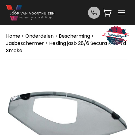
Ga naar de inhoud
Home
>
Onderdelen
>
Bescherming
>
Jasbeschermer
> Hesling jasb 28/6 Secura ks bord
Smoke