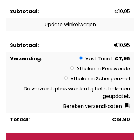
Jasbesch
€
10,95
28-
4
Update winkelwagen
Hybride
SMOKE
aantal
€
10,95
Vast Tarief:
€
7,95
Afhalen in Renswoude
Afhalen in Scherpenzeel
De verzendopties worden bij het afrekenen
geüpdatet.
Bereken verzendkosten
€
18,90