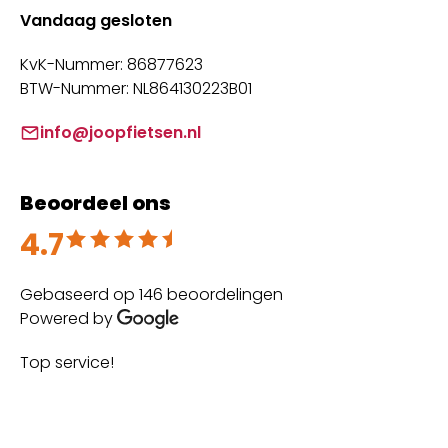
Vandaag gesloten
KvK-Nummer: 86877623
BTW-Nummer: NL864130223B01
info@joopfietsen.nl
Beoordeel ons
4.7
Beoordeeld met 4.7 uit 5
Gebaseerd op 146 beoordelingen
Powered by
Top service!
Th
wi