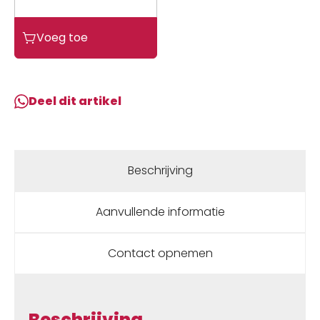
Hesling
Voeg toe
Jasbesch
28-
4
Hybride
Deel dit artikel
SMOKE
aantal
Beschrijving
Aanvullende informatie
Contact opnemen
Beschrijving