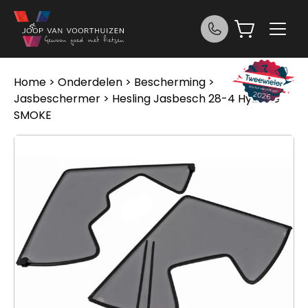
Ga naar de inhoud
Home
>
Onderdelen
>
Bescherming
>
Jasbeschermer
> Hesling Jasbesch 28-4 Hybride
SMOKE