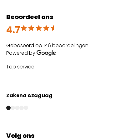
Beoordeel ons
4.7
Beoordeeld met 4.7 uit 5
Gebaseerd op 146 beoordelingen
Powered by
Top service!
Th
wi
Zakena Azaguag
A
Volg ons