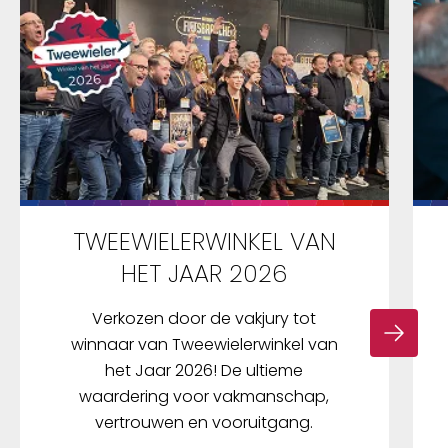
IP68-certificering geeft aan dat de slotkast
stof- en weerbestendig is. Een dubbele
kogelvergrendeling biedt betere bescherming
tegen geforceerd openen. Met het YARDO-
kettingslot gaan comfort, functionaliteit en
design hand in hand en bent u bij de tijd. De
vingerafdruktechnologie is trendsettend en
biedt maximaal comfort en een hoge mate
van veiligheid. Een CR2-batterij is in de
leveringsomvang inbegrepen.
TWEEWIELERWINKEL VAN
HET JAAR 2026
Verkozen door de vakjury tot
winnaar van Tweewielerwinkel van
het Jaar 2026! De ultieme
waardering voor vakmanschap,
vertrouwen en vooruitgang.