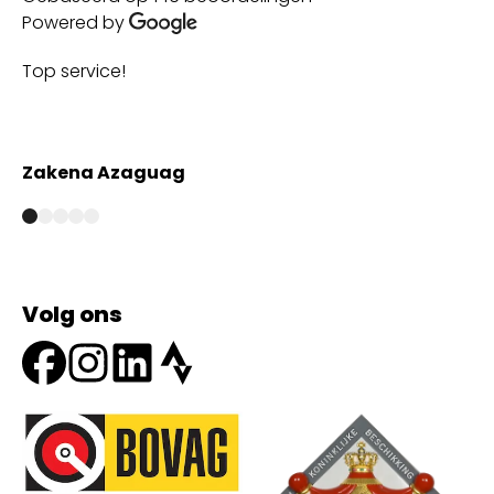
Powered by
Top service!
Th
wi
Zakena Azaguag
A
Volg ons
Onze partners