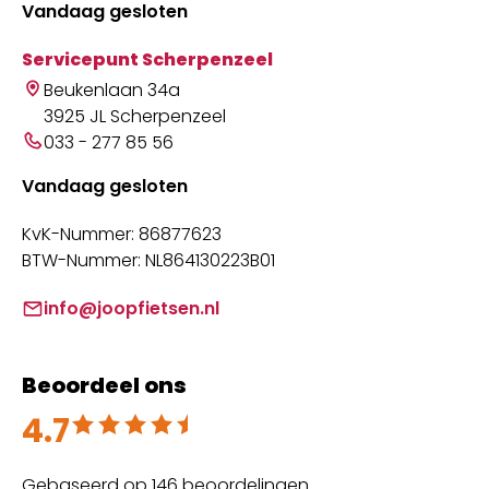
Vandaag gesloten
Servicepunt Scherpenzeel
Beukenlaan 34a
3925 JL Scherpenzeel
033 - 277 85 56
Vandaag gesloten
KvK-Nummer: 86877623
BTW-Nummer: NL864130223B01
info@joopfietsen.nl
Beoordeel ons
4.7
Beoordeeld met 4.7 uit 5
Gebaseerd op 146 beoordelingen