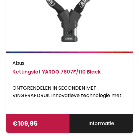
Abus
Kettingslot YARDO 7807F/110 Black
ONTGRENDELEN IN SECONDEN MET
VINGERAFDRUK Innovatieve technologie met
een capacitieve sensor op het kettingslot
zorgt ervoor dat u uw fietsslot kunt openen
zonder sleutels of draaiwieltjes - gewoon met
€
109,95
Informatie
uw vingerafdruk. Het YARDO-kettingslot
bestaat in essentie uit een ronde, 7 millimeter