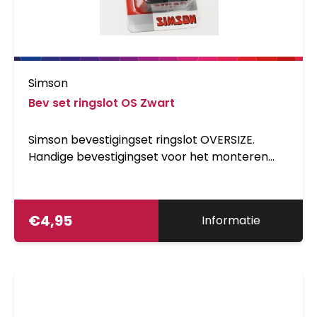
Simson
Bev set ringslot OS Zwart
Simson bevestigingset ringslot OVERSIZE.
Handige bevestigingset voor het monteren
van een ringslot op een oversized frame met
een diameter van 16mm tot 17mm.
€
4,95
Informatie