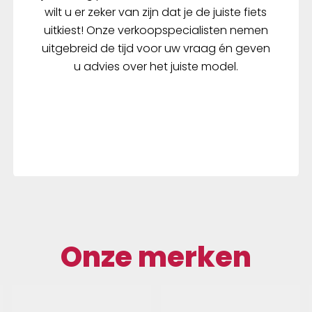
tere bescherming tegen
wilt u er zeker van zijn dat je de juiste fiets
rd openen. Met het
uitkiest! Onze verkoopspecialisten nemen
ettingslot gaan
uitgebreid de tijd voor uw vraag én geven
functionaliteit en design
u advies over het juiste model.
and en bent u bij de tijd.
rafdruktechnologie is
tend en biedt maximaal
 en een hoge mate van
d. Een CR2-batterij is in
ingsomvang inbegrepen.
Onze merken