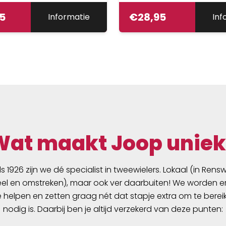
lot zorgt ervoor dat u uw
95
€
28,95
Informatie
Inf
t kunt openen zonder
of draaiwieltjes -
et uw vingerafdruk.
O-kettingslot bestaat
ie uit een ronde, 7
r dikke ketting die een
e bescherming tegen
biedt. De uiteinden van
nele 85 cm en 110 cm
tting zijn verbonden met
Wat maakt Joop uniek
kast van zamak. Het
 kenmerk van deze
 Zij is uitgerust met een
ds 1926 zijn we dé specialist in tweewielers. Lokaal (in Ren
ige vingerafdruksensor
l en omstreken), maar ook ver daarbuiten! We worden er
20 gescande
e helpen en zetten graag nét dat stapje extra om te berei
drukken herkent. Als u
nodig is. Daarbij ben je altijd verzekerd van deze punten:
e vinger op de sensor
t het slot in een