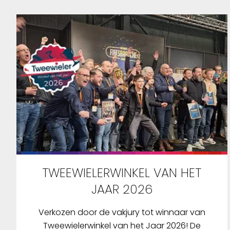
oogwenk
vingeraf
u flexib
bijvoorbe
als u di
wilt dele
vergrend
eenvoudi
zich aut
wanneer 
slotkast
krassen 
voorkome
TWEEWIELERWINKEL VAN HET
omhuld m
De IP66-
JAAR 2026
geeft aa
en weerb
Verkozen door de vakjury tot winnaar van
dubbele 
Tweewielerwinkel van het Jaar 2026! De