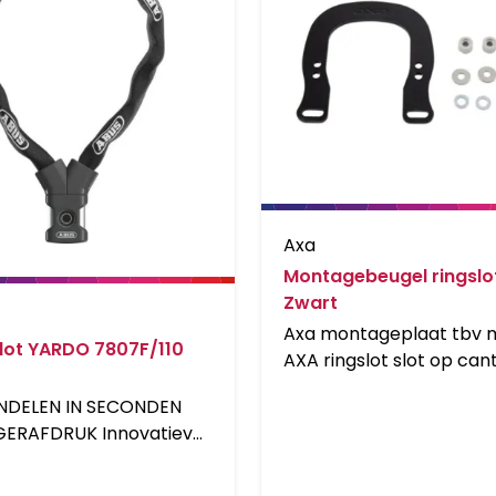
Axa
Montagebeugel ringslo
Zwart
Axa montageplaat tbv 
lot YARDO 7807F/110
AXA ringslot slot op cant
nokken, staal zwart
DELEN IN SECONDEN
GERAFDRUK Innovatieve
gie met een
eve sensor op het