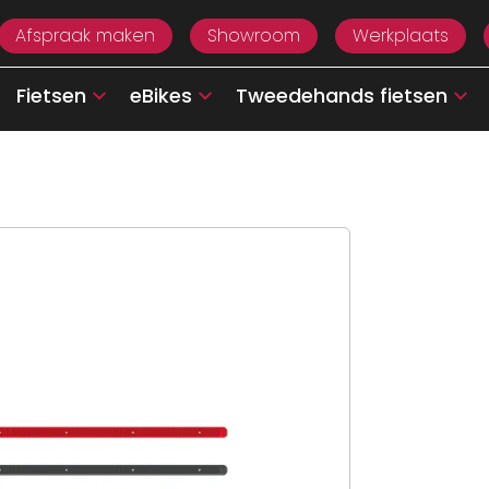
Afspraak maken
Showroom
Werkplaats
Fietsen
eBikes
Tweedehands fietsen