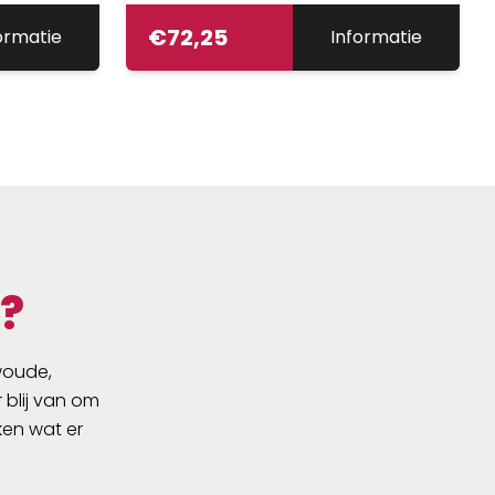
€
72,25
ormatie
Informatie
?
swoude,
 blij van om
ken wat er