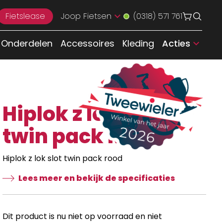
Fietslease
Joop Fietsen
(0318) 571 761
Onderdelen
Accessoires
Kleding
Acties
Hiplok z lok slot
twin pack Rood
Hiplok z lok slot twin pack rood
Lees meer en bekijk de specificaties
Dit product is nu niet op voorraad en niet