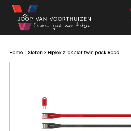
Ga naar de inhoud
Home
>
Sloten
> Hiplok z lok slot twin pack Rood