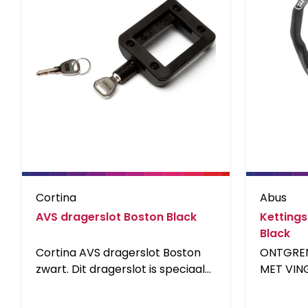
Cortina
Abus
AVS dragerslot Boston Black
Kettings
Black
Cortina AVS dragerslot Boston
ONTGREN
zwart. Dit dragerslot is speciaal
MET VIN
gemaakt om je Cortina
technolo
accessoire met AVS te
capaciti