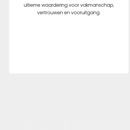
biedt be
ultieme waardering voor vakmanschap,
geforcee
vertrouwen en vooruitgang.
YARDO-k
comfort, 
hand in h
De vinge
trendset
comfort
veilighei
de lever