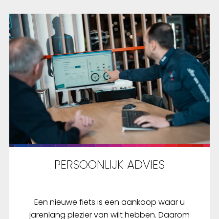
 open. Door meerdere
drukken te scannen kunt
el omgaan met
eld uw fietsslot of fiets
e met meerdere mensen
n. Het
elingsproces is uiterst
g, aangezien het slot
omatisch vergrendelt
de sloteinden in de
 worden gestoken. Om
op het fietsframe te
n, is de slotkast
PERSOONLIJK ADVIES
et een siliconen-cover.
 en IP68-certificering
n dat de slotkast stof-
estendig is. Een
Een nieuwe fiets is een aankoop waar u
kogelvergrendeling
jarenlang plezier van wilt hebben. Daarom