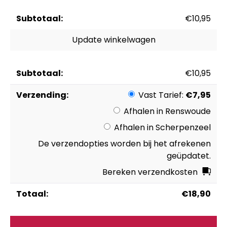
Jasbesch
€
10,95
28-
4
Update winkelwagen
Hybride
SMOKE
aantal
€
10,95
Vast Tarief:
€
7,95
Afhalen in Renswoude
Afhalen in Scherpenzeel
De verzendopties worden bij het afrekenen
geüpdatet.
Bereken verzendkosten
€
18,90