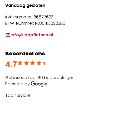
Vandaag gesloten
KvK-Nummer: 86877623
BTW-Nummer: NL864130223B01
info@joopfietsen.nl
Beoordeel ons
4.7
Beoordeeld met 4.7 uit 5
Gebaseerd op 146 beoordelingen
Powered by
Top service!
Th
wi