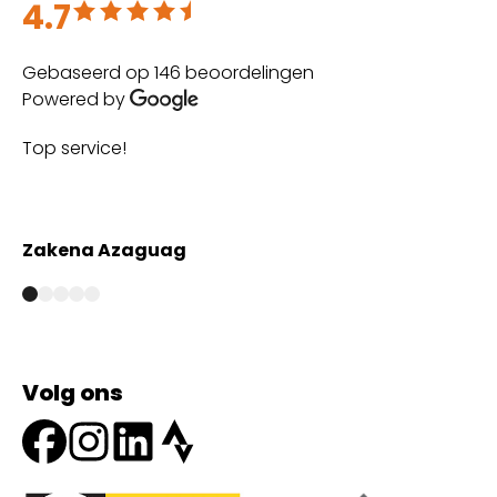
4.7
Beoordeeld met 4.7 uit 5
Gebaseerd op 146 beoordelingen
Powered by
Top service!
Th
wi
Zakena Azaguag
A
Volg ons