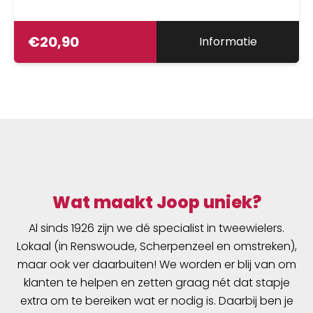
2 x AAA batterijen, levensduur batterij &gt; 50u,
batterij-laad-indicator, gewicht &lt; 70g,
€
20,90
Informatie
geschikt voor montage op het spatbord,
Duitse StVZO goedkeur
Wat maakt Joop uniek?
Al sinds 1926 zijn we dé specialist in tweewielers.
Lokaal (in Renswoude, Scherpenzeel en omstreken),
maar ook ver daarbuiten! We worden er blij van om
klanten te helpen en zetten graag nét dat stapje
extra om te bereiken wat er nodig is. Daarbij ben je