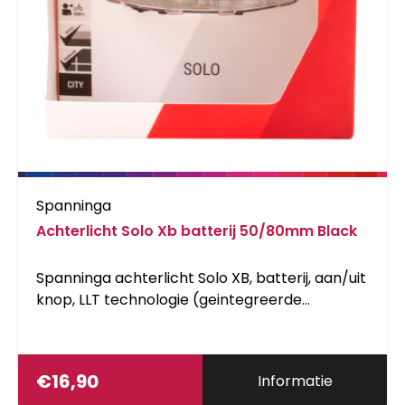
Spanninga
Achterlicht Solo Xb batterij 50/80mm Black
Spanninga achterlicht Solo XB, batterij, aan/uit
knop, LLT technologie (geintegreerde
lichtgeleider voor extra zichtbaarheid), 1 LED, 2
x AAA batterijen, levensduur batterij &gt; 100u,
batterij-laad-indicator, gewicht &lt; 60g,
€
16,90
Informatie
geschikt voor montage op alle dragers met