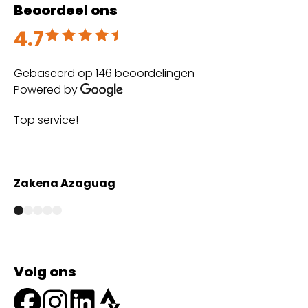
Beoordeel ons
4.7
Beoordeeld met 4.7 uit 5
Gebaseerd op 146 beoordelingen
Powered by
Top service!
Th
wi
Zakena Azaguag
A
Volg ons