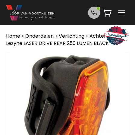
Ga naar de inhoud
Home
>
Onderdelen
>
Verlichting
>
Achterlichten
>
Lezyne LASER DRIVE REAR 250 LUMEN BLACK