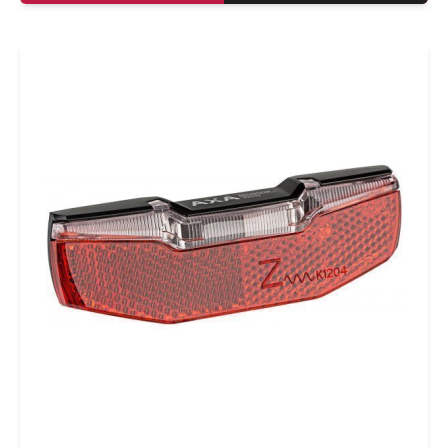
een 50mm of 80mm boutafstand, Duitse
StVZO goedkeur