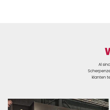
Al sin
Scherpenzee
klanten t