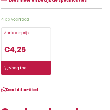
Lees meer en bekijk de specificaties
4 op voorraad
Aankoopprijs
€
4,25
Merkloos
Voeg toe
ANP
KOPLAMPHAAK
SNEP
BALH
Deel dit artikel
1"
CHR
VAN