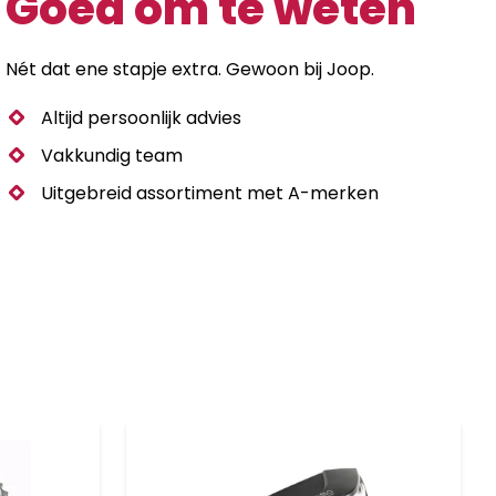
Goed om te weten
ZELST
Chroom
aantal
Nét dat ene stapje extra. Gewoon bij Joop.
Altijd persoonlijk advies
Vakkundig team
Uitgebreid assortiment met A-merken