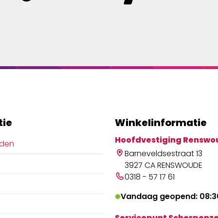
tie
Winkelinformatie
Hoofdvestiging Renswo
jden
Barneveldsestraat 13
3927 CA RENSWOUDE
0318 - 57 17 61
Vandaag geopend: 08:30
Servicepunt Scherpenze