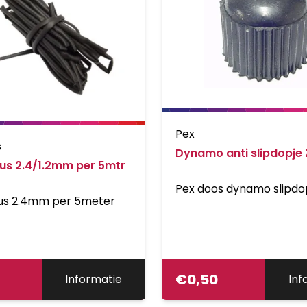
Pex
s
Dynamo anti slipdopje
us 2.4/1.2mm per 5mtr
Pex doos dynamo slipdo
us 2.4mm per 5meter
€
0,50
Informatie
Inf