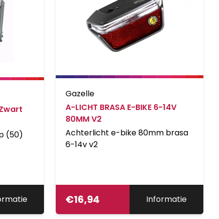
Gazelle
A-LICHT BRASA E-BIKE 6-14V
 Zwart
80MM V2
Achterlicht e-bike 80mm brasa
p (50)
6-14v v2
€
16,94
ormatie
Informatie