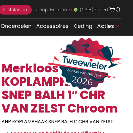
Fietslease
Joop Fietsen
(0318) 571 761
Onderdelen
Accessoires
Kleding
Acties
Merkloos ANP
KOPLAMPHAAK
SNEP BALH 1″ CHR
VAN ZELST Chroom
ANP KOPLAMPHAAK SNEP BALH 1″ CHR VAN ZELST