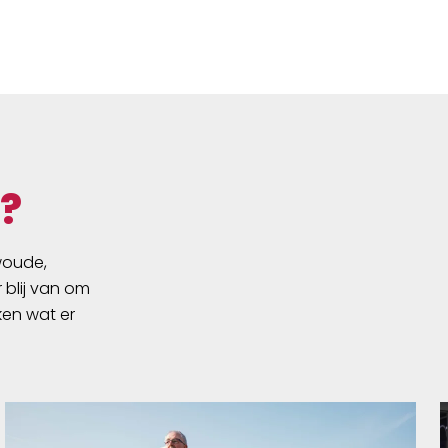
?
swoude,
 blij van om
ken wat er