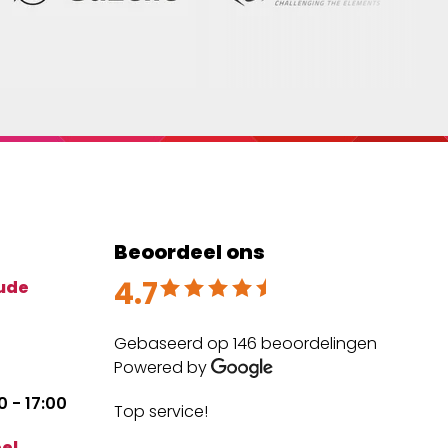
Beoordeel ons
4.7
Beoordeeld met 4.7 uit 5
ude
Gebaseerd op 146 beoordelingen
Powered by
 - 17:00
Top service!
The
expe
el