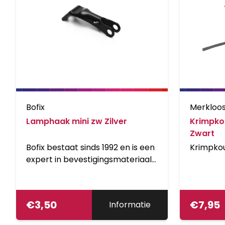
Bofix
Merkloo
Lamphaak mini zw Zilver
Krimpko
Zwart
Bofix bestaat sinds 1992 en is een
Krimpko
expert in bevestigingsmateriaal
voor fietsen en bromfietsen.
€
3,50
€
7,95
Informatie