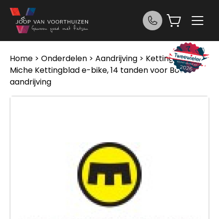
Ga naar de inhoud
Home
>
Onderdelen
>
Aandrijving
>
Kettingen
>
Miche Kettingblad e-bike, 14 tanden voor Bosch
aandrijving