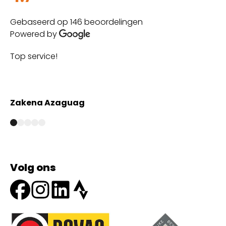
Gebaseerd op 146 beoordelingen
Powered by
Top service!
Th
wi
Zakena Azaguag
A
Volg ons
Onze partners