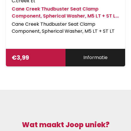
C.creek Et
Cane Creek Thudbuster Seat Clamp
Component, Spherical Washer, M5 LT + ST LT
Zwart
Cane Creek Thudbuster Seat Clamp
Component, Spherical Washer, M5 LT + ST LT
€
3,99
Informatie
Wat maakt Joop uniek?