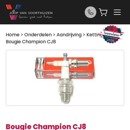
Ga naar de inhoud
Home
>
Onderdelen
>
Aandrijving
>
Kettingen
>
Bougie Champion CJ8
Bougie Champion CJ8