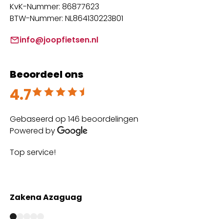
KvK-Nummer: 86877623
BTW-Nummer: NL864130223B01
info@joopfietsen.nl
Beoordeel ons
4.7
Beoordeeld met 4.7 uit 5
Gebaseerd op 146 beoordelingen
Powered by
Top service!
Th
wi
Zakena Azaguag
A