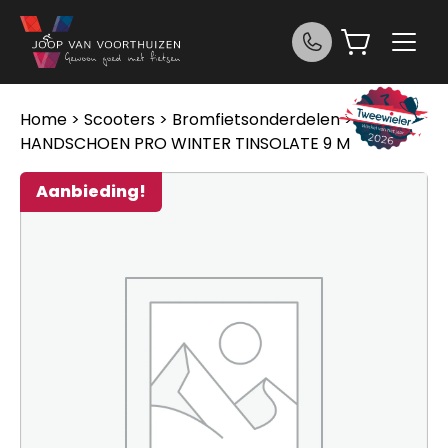
Ga naar de inhoud
Home
>
Scooters
>
Bromfietsonderdelen
> Mkx
HANDSCHOEN PRO WINTER TINSOLATE 9 M
Aanbieding!