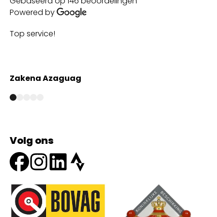
Gebaseerd op 146 beoordelingen
Powered by
Top service!
Th
wi
Zakena Azaguag
A
Volg ons
Onze partners