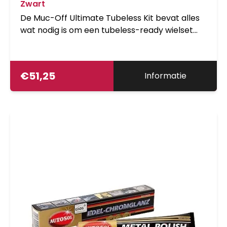
Zwart
De Muc-Off Ultimate Tubeless Kit bevat alles
wat nodig is om een tubeless-ready wielset
gereed te maken. Elke kit bevat een Muc-Off
tubeless velglint, afdichtingspatches, 2 CNC-
gefreesde zwarte tubeless ventielen en 2 No
€
51,25
Informatie
Puncture Hassle Tubeless Sealant.