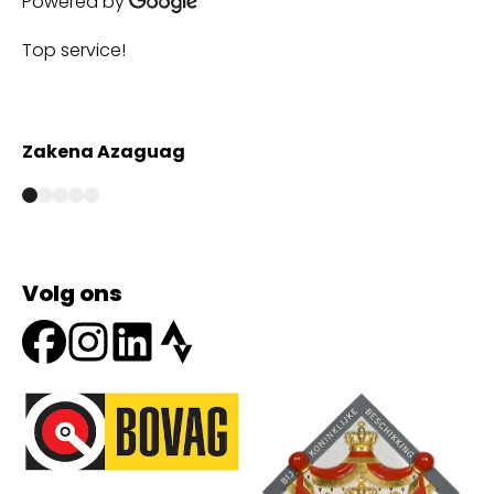
Powered by
Top service!
Th
wi
Zakena Azaguag
A
Volg ons
Onze partners