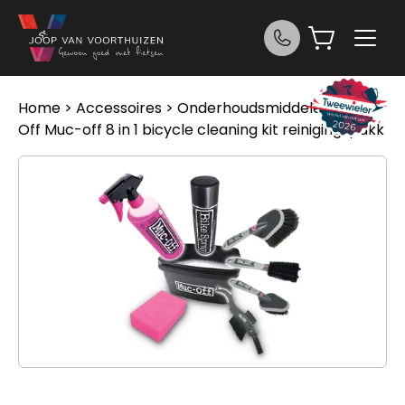
Ga naar de inhoud
Home
>
Accessoires
>
Onderhoudsmiddelen
> Muc
Off Muc-off 8 in 1 bicycle cleaning kit reinigingspakk