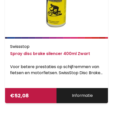
Claw Brush komt met drie hoge kwaliteit nylon
borstels en een schraper om het modder
gemakkelijk weg te kunnen halen. Het is
perfect om je ketting, cassette en tandwielen
mee schoon te maken. - De Muc-Off Wheel
&amp; Component Brush is zo gevorm dat het
makkelijk je velge...
Swissstop
Spray disc brake silencer 400ml Zwart
Voor betere prestaties op schijfremmen van
fietsen en motorfietsen. SwissStop Disc Brake
Silencer is een high-performance biologisch
afbreekbaar remmenreiniger.
€
52,08
Informatie