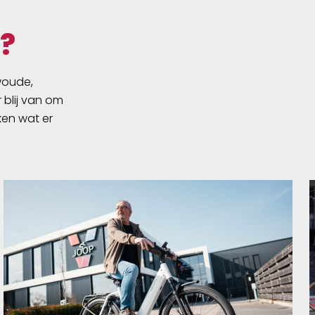
en beschermende wax laag aan
op de ketting dat roest
?
ontwikkeling en corrosie
tegengaat. Het toegevoegde
PTFE creëert een exceptionele
swoude,
lage ketting frictie en zorgt voor
 blij van om
ongelofelijke efficiëntie van de
ken wat er
ketting zonder vuil aan te
trekken. Het is schoon en
makkelijk te gebruiken!