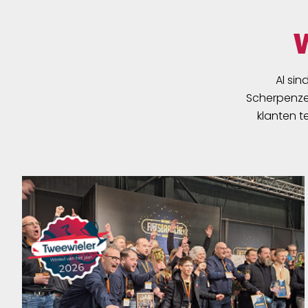
gezegd heeft Muc-Off een pasta
ontwikkeld waarmee gezonde
frictie wordt gecreëerd tussen
twee carbon onderdelen, of een
carbon onderdeel en een ander
Al sin
metaal. De Carbon Gripper
Scherpenzee
zorgt voor meer frictie waardoor
klanten t
het niet meer nodig is je boutjes
en moertjes eindelijk aan te
draaien, met een mogelijk defect
als gevolg. Voorkom het
eindeloos aanschaffen van
nieuwe onderdelen door de
aanschaf van Muc-Offs Carbon
ripper!