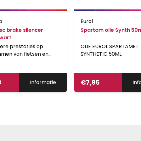
p
Eurol
sc brake silencer
Spartam olie Synth 50
wart
ere prestaties op
OLIE EUROL SPARTAMET 
mmen van fietsen en
SYNTHETIC 50ML
tsen. SwissStop Disc
encer is een high-
nce biologisch
8
€
7,95
Informatie
Inf
baar remmenreiniger.