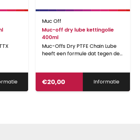
Muc Off
ml
Muc-off dry lube kettingolie
400ml
TTX
Muc-Offs Dry PTFE Chain Lube
heeft een formule dat tegen de
meeste extreme krachten die
losgelaten worden op kettingen
weerstand kan bieden. De
€
20,00
ormatie
Informatie
veelzijdige, droogweer
kettingolie, heeft superieure
kwaliteiten dat er voor zorgt dat
elk onderdeel van een
kettingschakel volledig is
ingesmeerd. Muc-Offs
geavanceerde Dry Formule
creeert een schone, duurzame