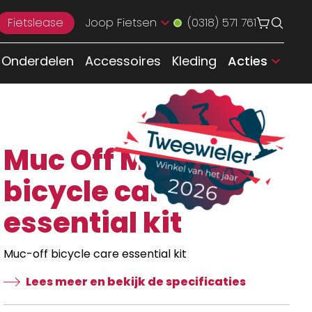
Fietslease
Joop Fietsen
(0318) 571 761
Onderdelen
Accessoires
Kleding
Acties
Muc Off Muc-off
bicycle care
essential kit
Muc-off bicycle care essential kit
Lees meer en bekijk de specificaties