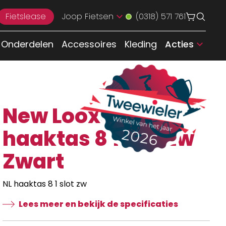
Fietslease
Joop Fietsen
(0318) 571 761
Onderdelen
Accessoires
Kleding
Acties
New Looxs NL
haaktas 8 1 slot zw
Zwart
NL haaktas 8 1 slot zw
Lees meer en bekijk de specificaties