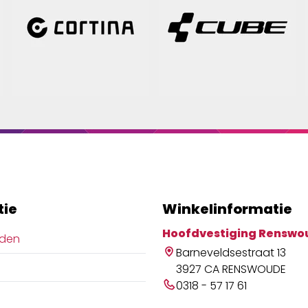
tie
Winkelinformatie
Hoofdvestiging Renswo
jden
Barneveldsestraat 13
3927 CA RENSWOUDE
0318 - 57 17 61