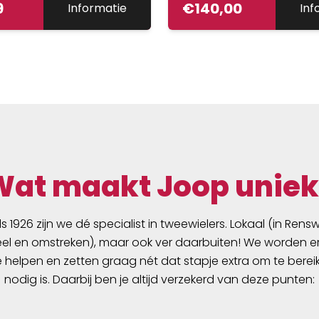
9
€
140,00
Informatie
Inf
een reflector doet aanz
eigenschap verhoogt d
veiligheid tijdens het fie
aanzienlijk. Naast het
reflecterend vermogen.
de Back-Roller High Visib
andere voordelen met z
Door de praktische rolsl
beschermt de stabiele
achtertas de inhoud op
Wat maakt Joop uniek
tegen water. Tevens br
Quick-Lock2.1
bevestigingssysteem ex
ds 1926 zijn we dé specialist in tweewielers. Lokaal (in Ren
gemak bij het bevestige
l en omstreken), maar ook ver daarbuiten! We worden er
verwijderen van de fietst
e helpen en zetten graag nét dat stapje extra om te berei
nodig is. Daarbij ben je altijd verzekerd van deze punten: