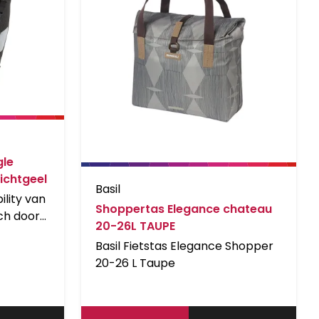
gle
ichtgeel
Basil
ility van
Shoppertas Elegance chateau
ch door
20-26L TAUPE
aarheid.
Basil Fietstas Elegance Shopper
rdura is
20-26 L Taupe
nd.
sterk
tas als