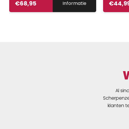
€
68,95
€
44,9
Informatie
Al sin
Scherpenzee
klanten t