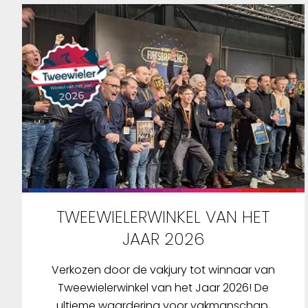
TWEEWIELERWINKEL VAN HET
JAAR 2026
Verkozen door de vakjury tot winnaar van
Tweewielerwinkel van het Jaar 2026! De
ultieme waardering voor vakmanschap,