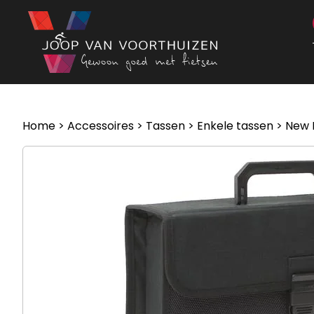
Ga naar de inhoud
Home
>
Accessoires
>
Tassen
>
Enkele tassen
> New L