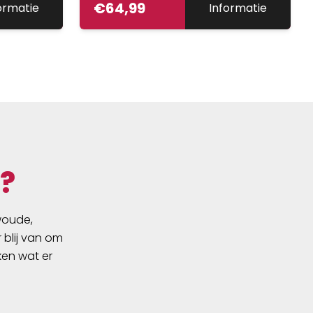
€
64,99
ormatie
Informatie
ien. Deze
e
tsen
 brengt
ility ook
ich mee.
uiting
timaal
?
engt het
tra
swoude,
n en
 blij van om
as.
ken wat er