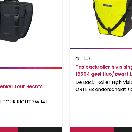
Ortlieb
Tas backroller hivis sin
f5504 geel fluo/zwart L
De Back-Roller High Visib
 enkel Tour Rechts
ORTLIEB onderscheidt zi
haar uitstekende zichtb
L TOUR RIGHT ZW 14L
Het PU-gelamineerde co
verweven met lichtgeve
reflecterend garen dat 
oplicht bij donkere
omstandigheden. wat de 