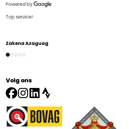
Powered by
Top service!
Th
wi
Zakena Azaguag
A
Volg ons
Onze partners