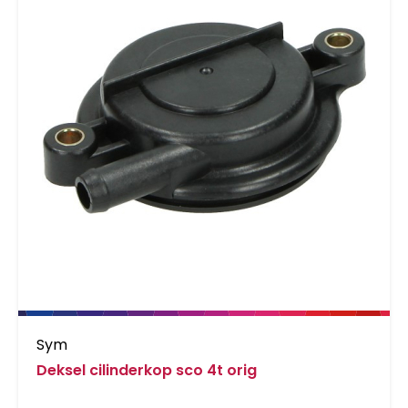
Sym
Deksel cilinderkop sco 4t orig