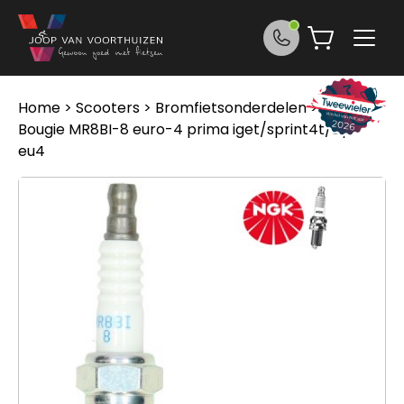
Ga naar de inhoud
Home
>
Scooters
>
Bromfietsonderdelen
> Ngk
Bougie MR8BI-8 euro-4 prima iget/sprint4t/zip-
eu4