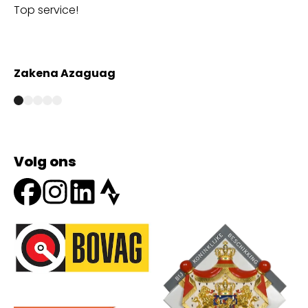
Top service!
Th
wi
Zakena Azaguag
A
Volg ons
Onze partners