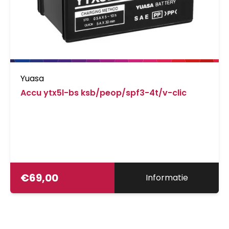
Yuasa
Accu ytx5l-bs ksb/peop/spf3-4t/v-clic
€
69,00
Informatie