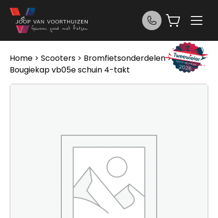
Ga naar de inhoud
Home
>
Scooters
>
Bromfietsonderdelen
> Ngk
Bougiekap vb05e schuin 4-takt