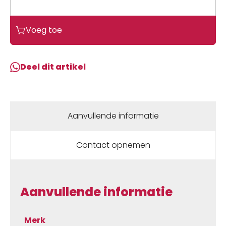
Northwave
Voeg toe
Origin
Plus
2
Deel dit artikel
Wide
Black/Anthracite
Black/dark
Grey
Aanvullende informatie
aantal
Contact opnemen
Aanvullende informatie
Merk