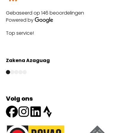
Gebaseerd op 146 beoordelingen
Powered by
Top service!
Th
wi
Zakena Azaguag
A
Volg ons
Onze partners