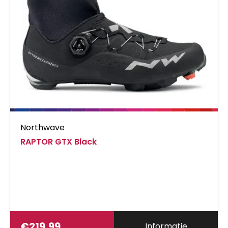
Northwave
RAPTOR GTX Black
€
219,99
Informatie