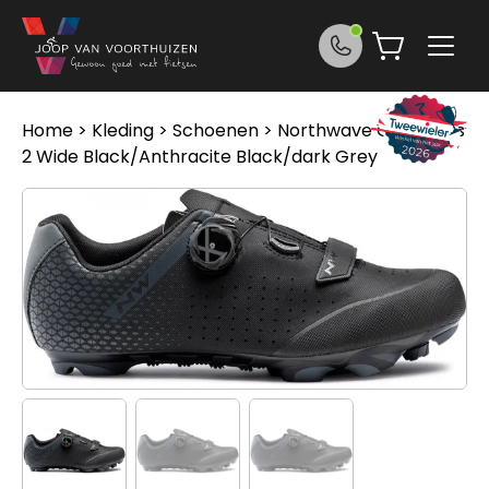
Ga naar de inhoud
Home
>
Kleding
>
Schoenen
> Northwave Origin Plus
2 Wide Black/Anthracite Black/dark Grey