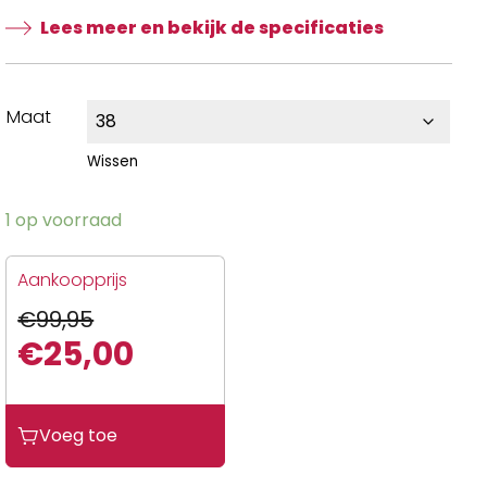
Lees meer en bekijk de specificaties
Maat
Wissen
1 op voorraad
Aankoopprijs
€
99,95
€
25,00
Oorspronkelijke
Huidige
prijs
prijs
Voeg toe
was:
is:
€99,95.
€25,00.