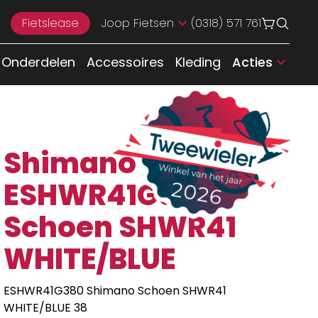
Fietslease
Joop Fietsen
(0318) 571 761
Onderdelen
Accessoires
Kleding
Acties
Shimano
ESHWR41G380
Schoen SHWR41
WHITE/BLUE
ESHWR41G380 Shimano Schoen SHWR41
WHITE/BLUE 38