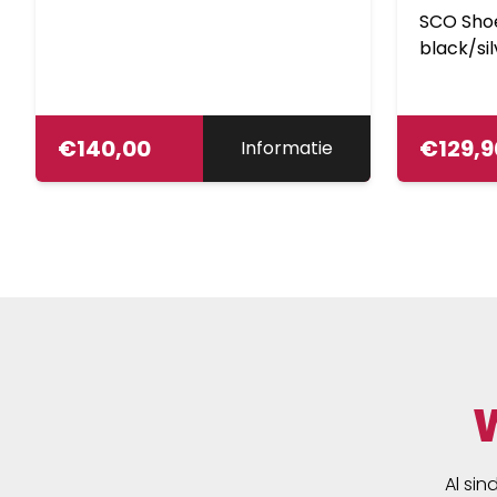
SCO Sho
black/sil
€
140,00
€
129,9
Informatie
Al sin