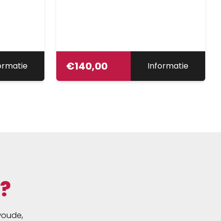
€
140,00
ormatie
Informatie
?
swoude,