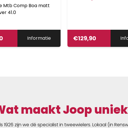
e Mtb Comp Boa matt
ver 41.0
0
€
129,90
Informatie
Inf
Wat maakt Joop uniek
ds 1926 zijn we dé specialist in tweewielers. Lokaal (in Ren