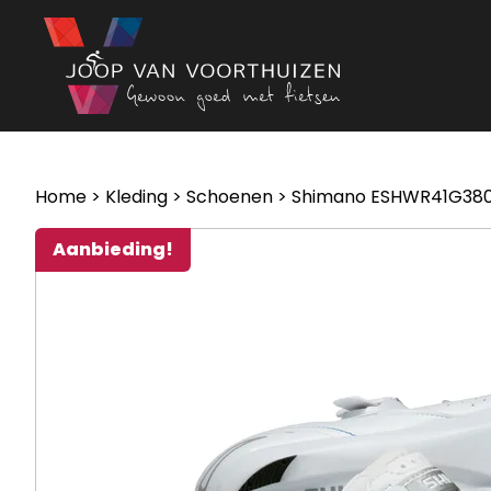
Ga naar de inhoud
Home
>
Kleding
>
Schoenen
> Shimano ESHWR41G380
Aanbieding!