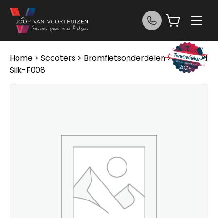
Ga naar de inhoud
Home
>
Scooters
>
Bromfietsonderdelen
> Oj Guard
Silk-F008