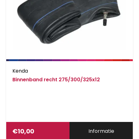
Kenda
Binnenband recht 275/300/325x12
€
10,00
Informatie