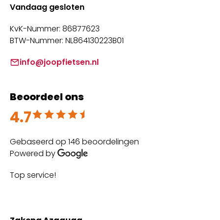
Vandaag gesloten
KvK-Nummer: 86877623
BTW-Nummer: NL864130223B01
info@joopfietsen.nl
Beoordeel ons
4.7
Beoordeeld met 4.7 uit 5
Gebaseerd op 146 beoordelingen
Powered by
Top service!
Th
wi