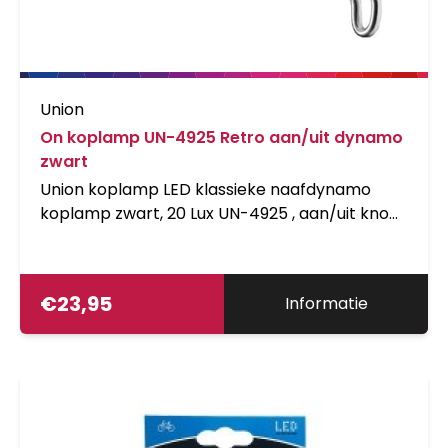
Union
On koplamp UN-4925 Retro aan/uit dynamo
zwart
Union koplamp LED klassieke naafdynamo
koplamp zwart, 20 Lux UN-4925 , aan/uit knop,
2+2 input en output aansluiting op kaart,
Duitse StVZO goedkeur
€
23,95
Informatie