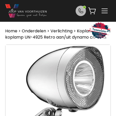
Ga naar de inhoud
Home
>
Onderdelen
>
Verlichting
>
Koplampen
> on
koplamp UN-4925 Retro aan/uit dynamo chroom