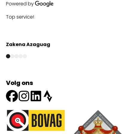
Powered by
Top service!
Th
wi
Zakena Azaguag
A
Volg ons
Onze partners