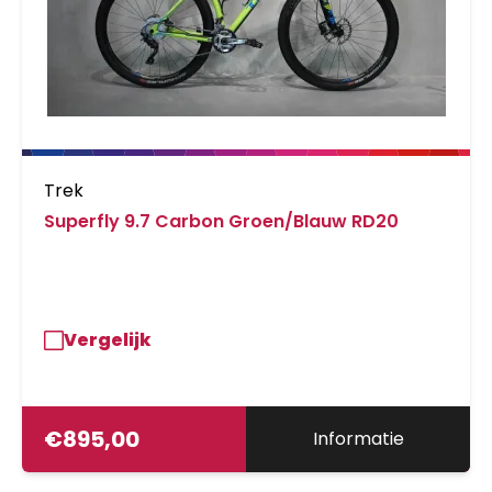
Trek
Superfly 9.7 Carbon Groen/Blauw RD20
Vergelijk
€
895,00
Informatie