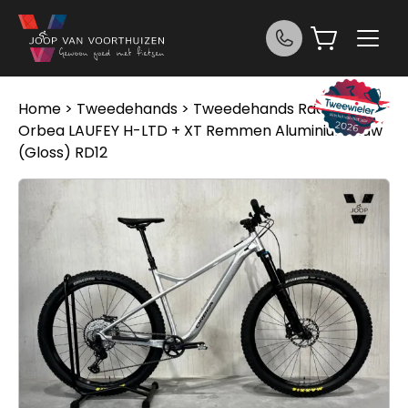
Ga naar de inhoud
Home
>
Tweedehands
>
Tweedehands Race/MTB
>
Orbea LAUFEY H-LTD + XT Remmen Aluminium Raw
(Gloss) RD12