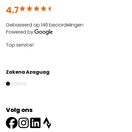
4.7
Beoordeeld met 4.7 uit 5
Gebaseerd op 146 beoordelingen
Powered by
Top service!
Th
wi
Zakena Azaguag
A
Volg ons