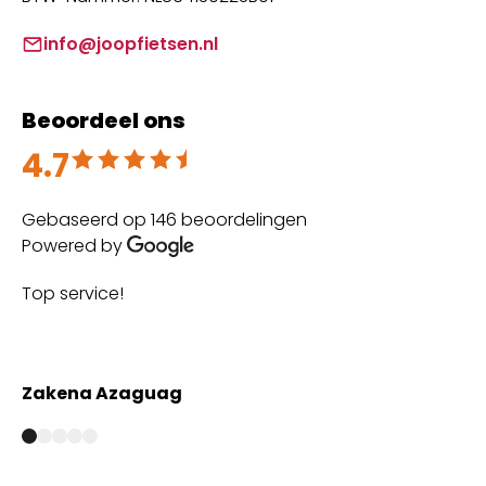
info@joopfietsen.nl
Beoordeel ons
4.7
Beoordeeld met 4.7 uit 5
Gebaseerd op 146 beoordelingen
Powered by
Top service!
Th
wi
Zakena Azaguag
A