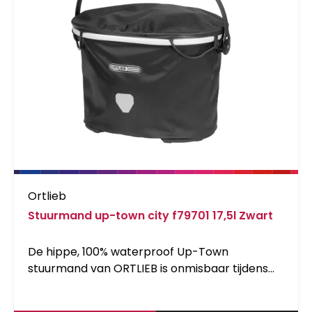
eindbestemming bent. ORTLIEB biedt vier
adapters om je fietstas op je stuur te
monteren. Deze zijn apart verkrijgbaar.
Ortlieb
Stuurmand up-town city f79701 17,5l Zwart
De hippe, 100% waterproof Up-Town
stuurmand van ORTLIEB is onmisbaar tijdens
een ontspannende shoppingtour. Met een
inhoud van 17,5 liter biedt deze stuurmand