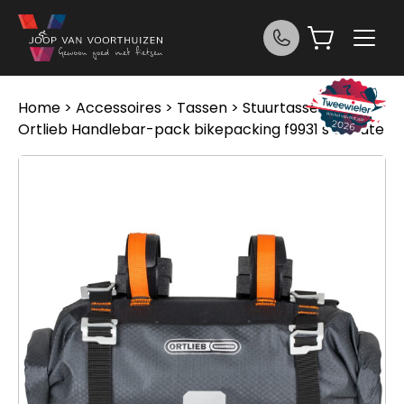
Ga naar de inhoud
Home
>
Accessoires
>
Tassen
>
Stuurtassen
>
Ortlieb Handlebar-pack bikepacking f9931 s 9l Slate