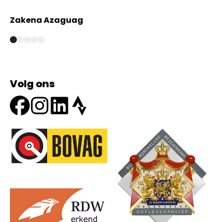
Zakena Azaguag
A
Volg ons
Onze partners