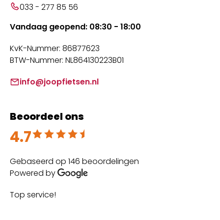
033 - 277 85 56
Vandaag geopend: 08:30 - 18:00
KvK-Nummer: 86877623
BTW-Nummer: NL864130223B01
info@joopfietsen.nl
Beoordeel ons
4.7
Beoordeeld met 4.7 uit 5
Gebaseerd op 146 beoordelingen
Powered by
Top service!
Th
wi