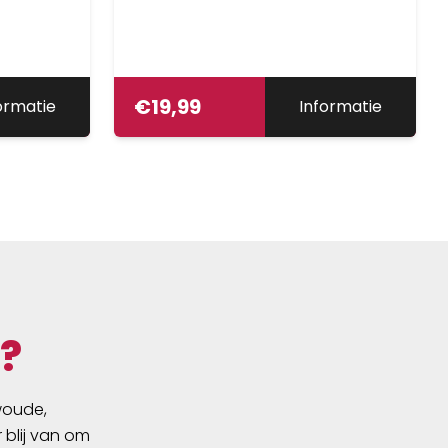
€
19,99
ormatie
Informatie
?
swoude,
 blij van om