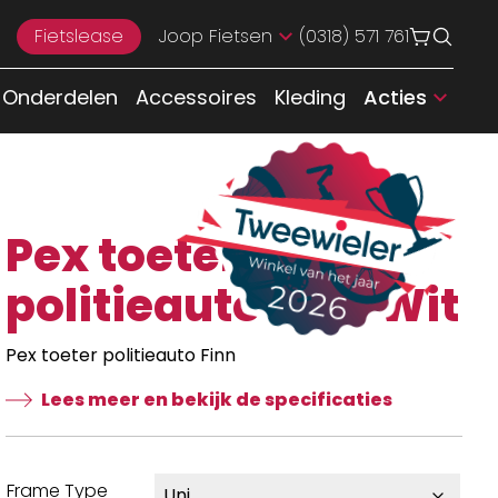
Fietslease
Joop Fietsen
(0318) 571 761
Onderdelen
Accessoires
Kleding
Acties
Pex toeter
politieauto Finn Wit
Pex toeter politieauto Finn
Lees meer en bekijk de specificaties
Frame Type