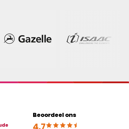
Beoordeel ons
4.7
Beoordeeld met 4.7 uit 5
ude