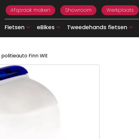
Afspraak maken
Showroom
Werkplaats
Fietsen
eBikes
Tweedehands fietsen
 politieauto Finn Wit