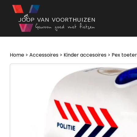
Ga naar de inhoud
Home
>
Accessoires
>
Kinder accesoires
> Pex toeter