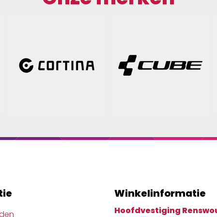
tie
Winkelinformatie
Hoofdvestiging Renswo
jden