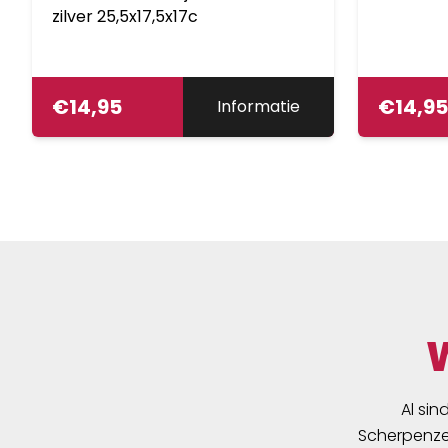
zilver 25,5x17,5x17c
€
14,95
€
14,95
Informatie
Al sin
Scherpenzee