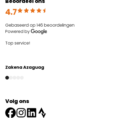
Beoordeel ons
4.7
Beoordeeld met 4.7 uit 5
Gebaseerd op 146 beoordelingen
Powered by
Top service!
Th
wi
Zakena Azaguag
A
Volg ons