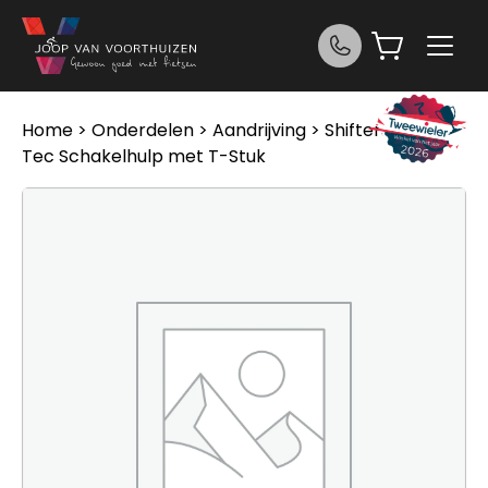
Ga naar de inhoud
Home
>
Onderdelen
>
Aandrijving
>
Shifters
> Pfau
Tec Schakelhulp met T-Stuk