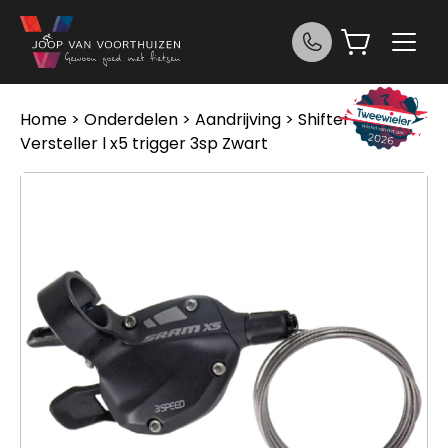
Ga naar de inhoud
Home
>
Onderdelen
>
Aandrijving
>
Shifters
> Sram
Versteller l x5 trigger 3sp Zwart