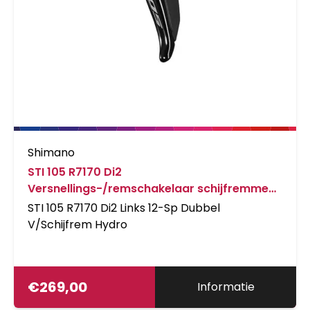
Shimano
STI 105 R7170 Di2
Versnellings-/remschakelaar schijfremmen
2-speed Links
STI 105 R7170 Di2 Links 12-Sp Dubbel
V/Schijfrem Hydro
€
269,00
Informatie