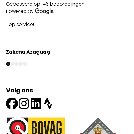
Gebaseerd op 146 beoordelingen
Powered by
Top service!
Th
wi
Zakena Azaguag
A
Volg ons
Onze partners