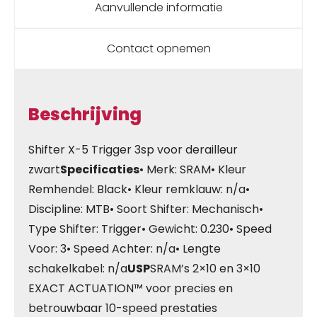
Aanvullende informatie
Contact opnemen
Beschrijving
Shifter X-5 Trigger 3sp voor derailleur
zwart
Specificaties
• Merk: SRAM• Kleur
Remhendel: Black• Kleur remklauw: n/a•
Discipline: MTB• Soort Shifter: Mechanisch•
Type Shifter: Trigger• Gewicht: 0.230• Speed
Voor: 3• Speed Achter: n/a• Lengte
schakelkabel: n/a
USP
SRAM’s 2×10 en 3×10
EXACT ACTUATION™ voor precies en
betrouwbaar 10-speed prestaties