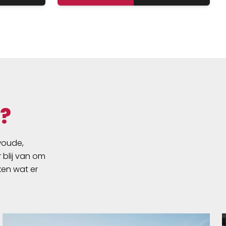
?
swoude,
 blij van om
ken wat er