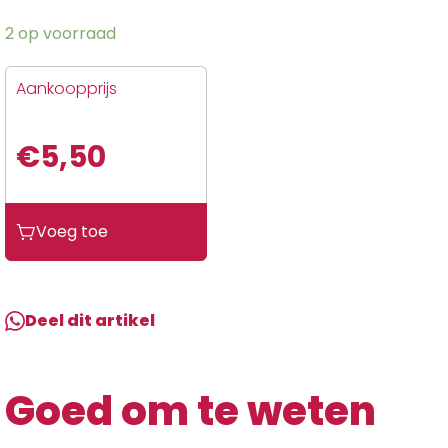
2 op voorraad
Aankoopprijs
€
5,50
Shimano
Voeg toe
Ontluchtings
Nippel
&
O
Deel dit artikel
Ring
aantal
Goed om te weten