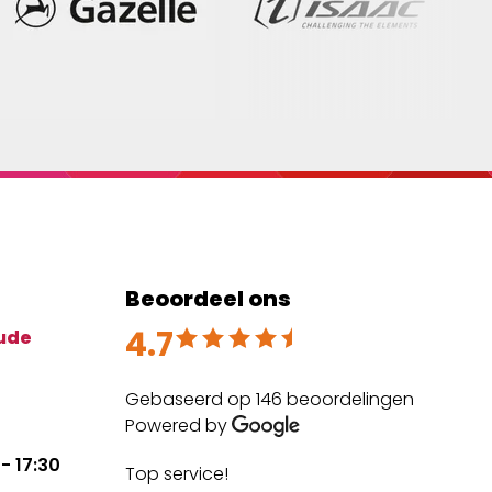
Beoordeel ons
4.7
Beoordeeld met 4.7 uit 5
ude
Gebaseerd op 146 beoordelingen
Powered by
- 17:30
Top service!
The