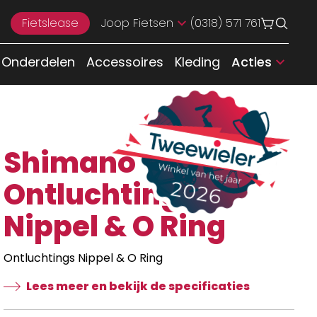
Fietslease
Joop Fietsen
(0318) 571 761
Onderdelen
Accessoires
Kleding
Acties
Shimano
Ontluchtings
Nippel & O Ring
Ontluchtings Nippel & O Ring
Lees meer en bekijk de specificaties