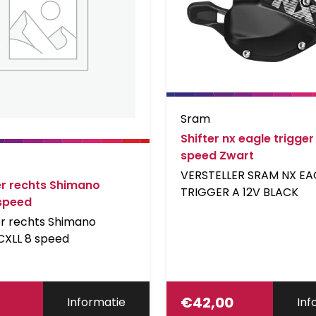
Sram
Shifter nx eagle trigger
speed Zwart
VERSTELLER SRAM NX EA
er rechts Shimano
TRIGGER A 12V BLACK
 speed
er rechts Shimano
CXLL 8 speed
€
42,00
Informatie
Inf