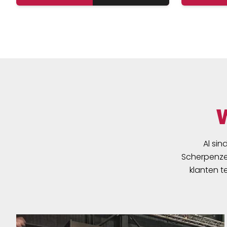
Al sin
Scherpenzee
klanten t