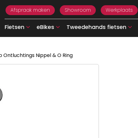
Afspraak maken
Showroom
Werkplaats
Fietsen
eBikes
Tweedehands fietsen
 Ontluchtings Nippel & O Ring