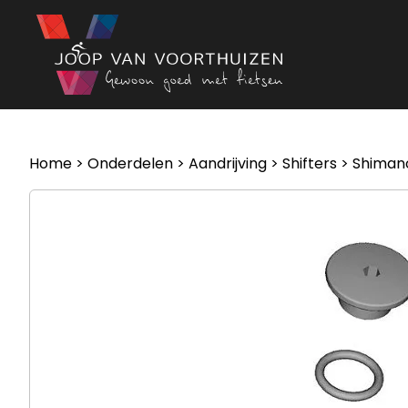
Ga naar de inhoud
Home
>
Onderdelen
>
Aandrijving
>
Shifters
> Shimano