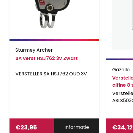
Sturmey Archer
SA verst HSJ762 3v Zwart
Gazelle
VERSTELLER SA HSJ762 OUD 3V
Verstell
alfine 8
Verstell
ASLS503
€
23,95
€
34,12
Informatie