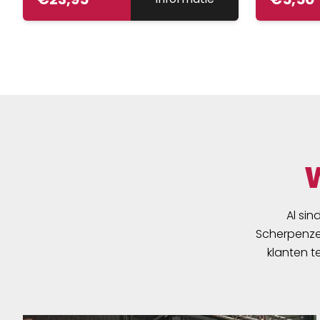
Al sin
Scherpenzee
klanten t