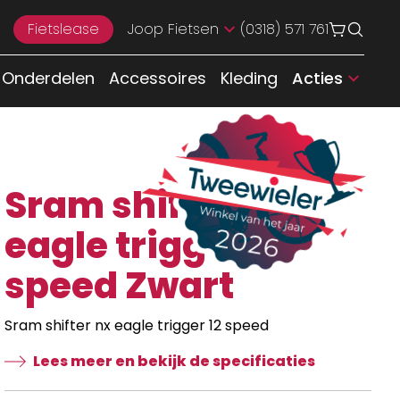
Fietslease
Joop Fietsen
(0318) 571 761
Onderdelen
Accessoires
Kleding
Acties
Sram shifter nx
eagle trigger 12
speed Zwart
Sram shifter nx eagle trigger 12 speed
Lees meer en bekijk de specificaties