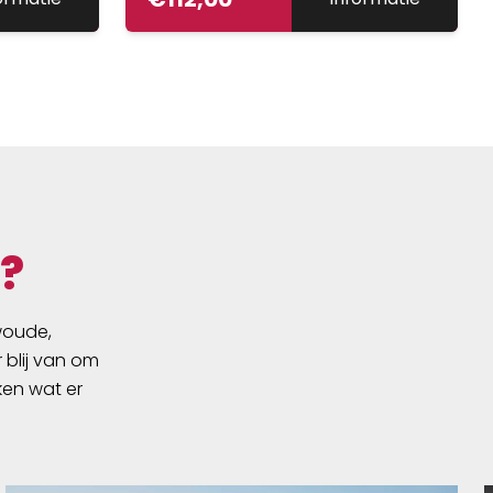
?
swoude,
 blij van om
ken wat er