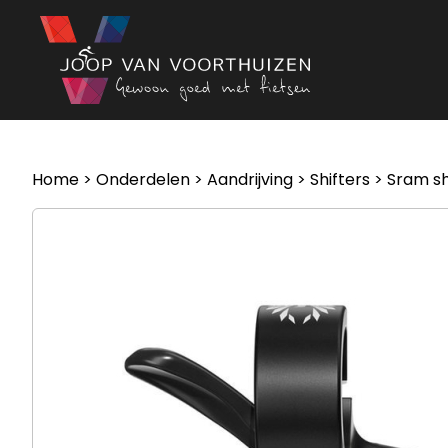
Ga naar de inhoud
Home
>
Onderdelen
>
Aandrijving
>
Shifters
> Sram sh