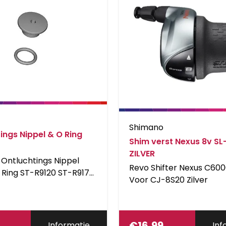
Shimano
ings Nippel & O Ring
Shim verst Nexus 8v S
ZILVER
Ontluchtings Nippel
Revo Shifter Nexus C60
Ring ST-R9120 ST-R9170
Voor CJ-8S20 Zilver
0
€
16,99
Informatie
Inf