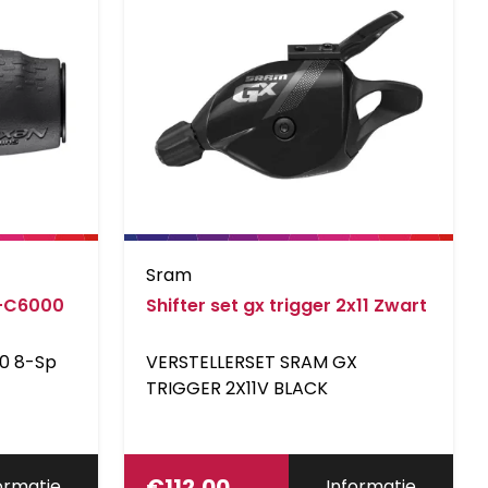
Sram
L-C6000
Shifter set gx trigger 2x11 Zwart
00 8-Sp
VERSTELLERSET SRAM GX
TRIGGER 2X11V BLACK
€
112,00
ormatie
Informatie