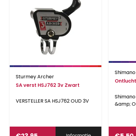
Shimano
Sturmey Archer
Ontlucht
SA verst HSJ762 3v Zwart
Shimano 
VERSTELLER SA HSJ762 OUD 3V
&amp; O 
ST-R802
€
23,95
€
5,50
Informatie