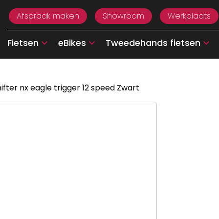
Afspraak maken
Showroom
Werkplaats
Fietsen
eBikes
Tweedehands fietsen
ifter nx eagle trigger 12 speed Zwart