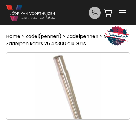
Ga naar de inhoud
Home
>
Zadel(pennen)
>
Zadelpennen
> Merkloos
Zadelpen kaars 26.4×300 alu Grijs