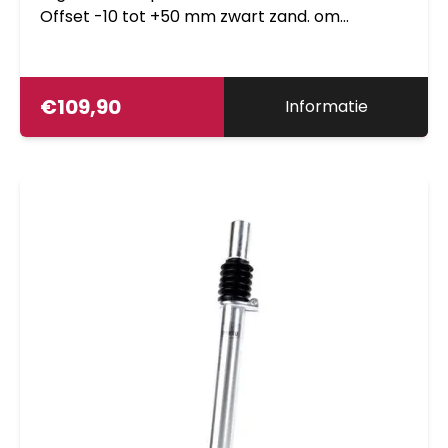
Offset -10 tot +50 mm zwart zand. om
veiligheids redenen is het niet toegestaan de
pen met meer dan 100kg te belasten
€
109,90
Informatie