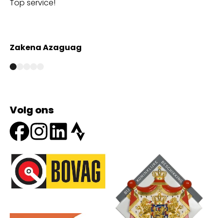
Top service!
Th
wi
Zakena Azaguag
A
Volg ons
Onze partners