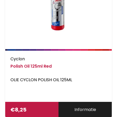
de Bio Grease zeer resistent tegen water. Dit
heeft als voordeel dat het corrosie helpt te
voorkomen, frictie weet te verminderen en de
prestaties ...
Cyclon
Polish Oil 125ml Red
OLIE CYCLON POLISH OIL 125ML
€
8,25
Informatie