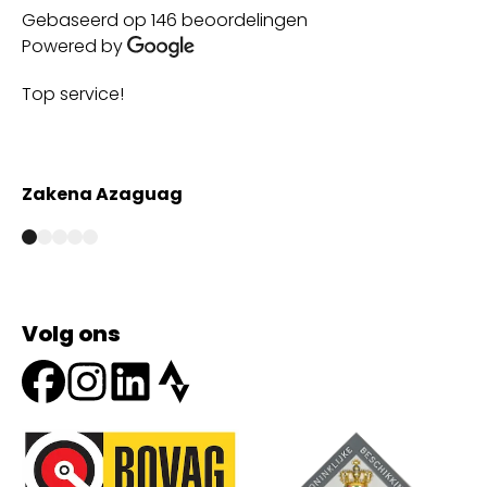
Gebaseerd op 146 beoordelingen
Powered by
Top service!
Th
wi
Zakena Azaguag
A
Volg ons
Onze partners