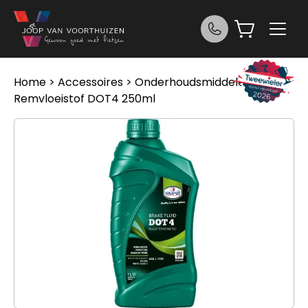
Ga naar de inhoud
Home
>
Accessoires
>
Onderhoudsmiddelen
> Eurol
Remvloeistof DOT4 250ml