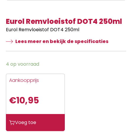
Eurol Remvloeistof DOT4 250ml
Eurol Remvloeistof DOT4 250ml
Lees meer en bekijk de specificaties
4 op voorraad
Aankoopprijs
€
10,95
Eurol
Voeg toe
Remvloeistof
DOT4