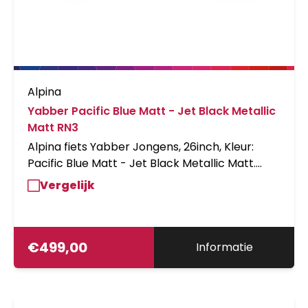
Alpina
Yabber Pacific Blue Matt - Jet Black Metallic
Matt RN3
Alpina fiets Yabber Jongens, 26inch, Kleur:
Pacific Blue Matt - Jet Black Metallic Matt.
Uitgerust met achter een Shimano remnaaf
Vergelijk
met 3 versnellingen en V-brakes voor en
achter, verende vork, snelbinders, stickers
onder de lak. Kleurnummers: PMS 7714 C Matt
- RAL 9005 Met Matt.
€
499,00
Informatie