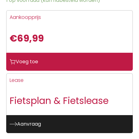
1 op voorraad (kan nabesteld worden)
Aankoopprijs
€
69,99
Voeg toe
Lease
Fietsplan & Fietslease
Aanvraag