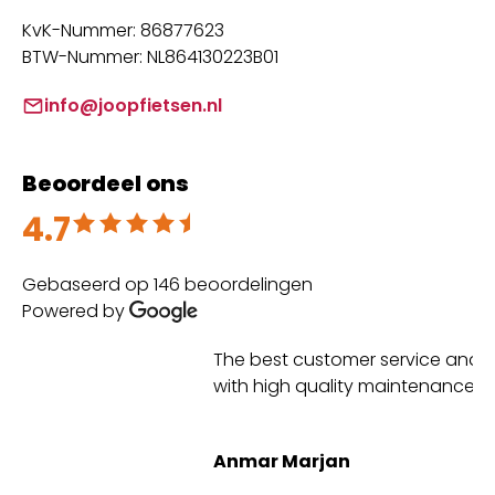
KvK-Nummer: 86877623
BTW-Nummer: NL864130223B01
info@joopfietsen.nl
Beoordeel ons
4.7
Beoordeeld met 4.7 uit 5
Gebaseerd op 146 beoordelingen
Powered by
The best customer service and great experience
Su
with high quality maintenance 👌
Anmar Marjan
Ma