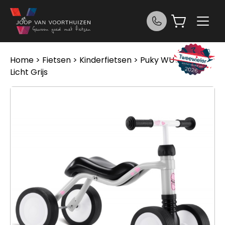
Ga naar de inhoud
Home
>
Fietsen
>
Kinderfietsen
> Puky WUTSCH
Licht Grijs