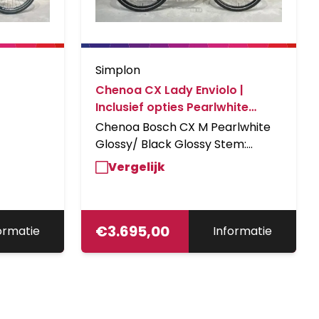
Simplon
Chenoa CX Lady Enviolo |
Inclusief opties Pearlwhite
Glossy/ Black Glossy
Chenoa Bosch CX M Pearlwhite
Glossy/ Black Glossy Stem:
Ergotec Swell R-Ahead Vorbau
Vergelijk
Spacers: 30mm Spacer Smart
Headset Shiftcomponents:
Enviolo HD mech.Chenoa CX
(Riemen) Display: Bosch KIOX für
€
3.695,00
ormatie
Informatie
Swell Vorbau Lights: Lumotec IQ-
X, 150 LUX, Bosch Chain guard:
RiemenSch.A08-55T-RL45.5-
Gen4-CA Saddle: Sportourer
GARDA Gel Flow