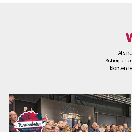
Al sin
Scherpenzee
klanten t