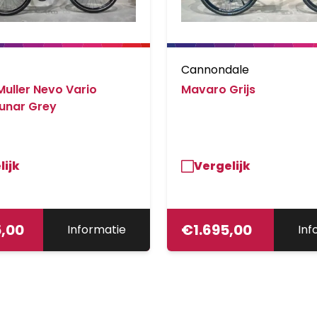
Cannondale
Muller Nevo Vario
Mavaro Grijs
unar Grey
lijk
Vergelijk
5,00
€
1.695,00
Informatie
Inf