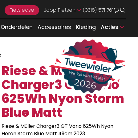
Fietslease
Joop Fietsen
(0318) 571 761
Onderdelen
Accessoires
Kleding
Acties
t
Riese & Muller
Charger3 GT Vario
625Wh Nyon Storm
Blue Matt
Riese & Müller Charger3 GT Vario 625Wh Nyon
Heren Storm Blue Matt 49cm 2023