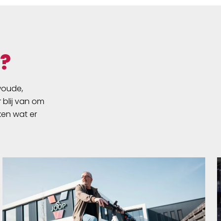
?
swoude,
 blij van om
ken wat er