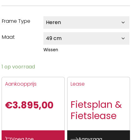
Frame Type
Maat
Wissen
1 op voorraad
Aankoopprijs
Lease
Fietsplan &
€
3.895,00
Fietslease
Voeg toe
Aanvraag