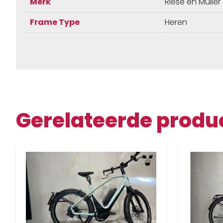
Merk
Riese en Muller
Frame Type
Heren
Gerelateerde produ